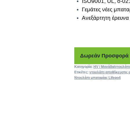
ISO9001, UL, ο-02
Γεμάτες νέες μπατα
Ανεξάρτητη έρευνα
Δωρεάν Προσφορά
Κατηγορία:
HV / Μονάδα/ντουλάπι
Ετικέτες:
ντουλάπι αποθήκευσης ε
Ντουλάπι μπαταρίας Lifepo4