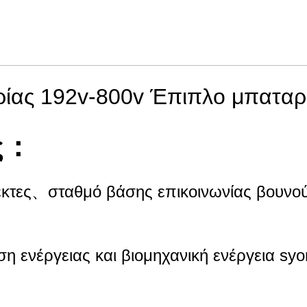
ίας 192v-800v Έπιπλο μπαταρ
ς：
λλέκτες、σταθμό βάσης επικοινωνίας βου
η ενέργειας και βιομηχανική ενέργεια syo
λέκτες και σταθμό βάσης ορεινής επικοιν