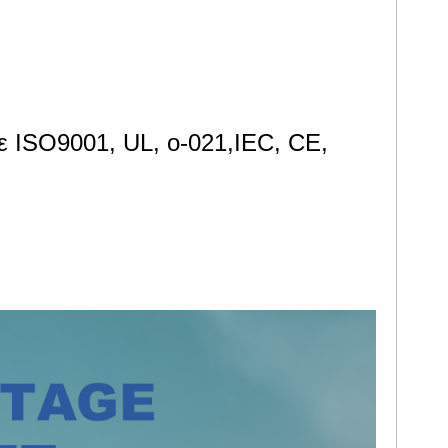
γκατάσταση.
ε ISO9001, UL, ο-021,IEC, CE,
ρε ISO9001, ISO 14001, ISO45001,