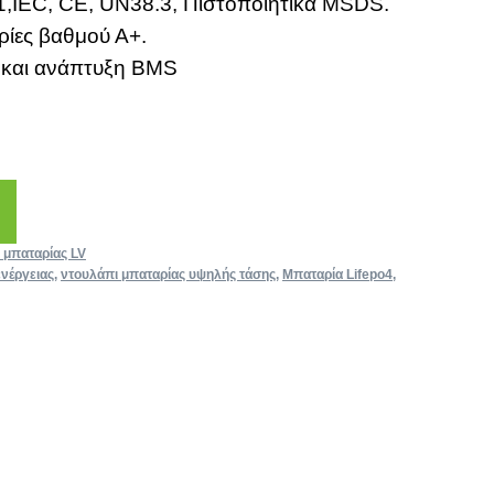
1,IEC, CE, UN38.3, Πιστοποιητικά MSDS.
ρίες βαθμού Α+.
 και ανάπτυξη BMS
 μπαταρίας LV
νέργειας
,
ντουλάπι μπαταρίας υψηλής τάσης
,
Μπαταρία Lifepo4
,