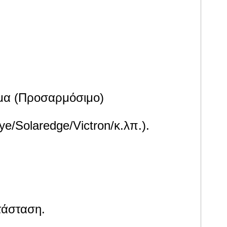
rage.
ύμα (Προσαρμόσιμο)
e/Solaredge/Victron/κ.λπ.).
τάσταση.