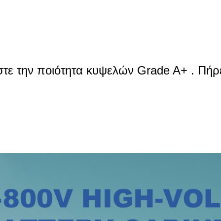
τητα και σχεδιασμός στοίβαξης, Εύκολη ε
ήστε την ποιότητα κυψελών Grade A+ . Πήρ
ήστε την ποιότητα κυψελών Grade A+ . Πή
ι MSDS.