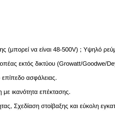
ση ενέργειας και βιομηχανική ενέργεια syo
ς (μπορεί να είναι 48-500V) ; Υψηλό ρε
οπέας εκτός δικτύου (Growatt/Goodwe/Dey
ό επίπεδο ασφάλειας.
 με ικανότητα επέκτασης.
τας, Σχεδίαση στοίβαξης και εύκολη εγκα