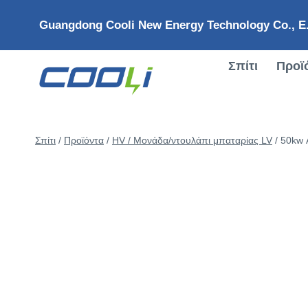
Μετάβαση
Guangdong Cooli New Energy Technology Co., Ε
στο
περιεχόμενο
Σπίτι
Προϊ
Σπίτι
/
Προϊόντα
/
HV / Μονάδα/ντουλάπι μπαταρίας LV
/
50kw 