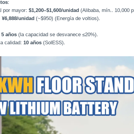
tos
:
l por mayor:
$1,200–$1,600/unidad
(Alibaba, mín.. 10,000 p
:
¥6,888/unidad
(~$950) (Energía de voltios).
:
5 años
(la capacidad se desvanece ≤20%).
a calidad:
10 años
(SolESS).