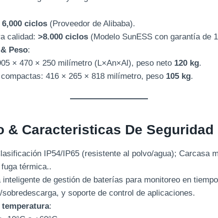
:
:
6,000 ciclos
(Proveedor de Alibaba).
a calidad:
>8.000 ciclos
(Modelo SunESS con garantía de 1
 & Peso
:
905 × 470 × 250 milímetro (L×An×Al), peso neto
120 kg
.
 compactas: 416 × 265 × 818 milímetro, peso
105 kg
.
 & Caracteristicas De Seguridad
Clasificación IP54/IP65 (resistente al polvo/agua); Carcasa 
fuga térmica..
 inteligente de gestión de baterías para monitoreo en tiempo
/sobredescarga, y soporte de control de aplicaciones.
e temperatura
: