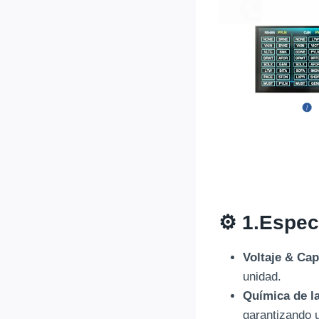
⚙️ 1.
Especi
Voltaje & Ca
unidad.
Química de la
garantizando u