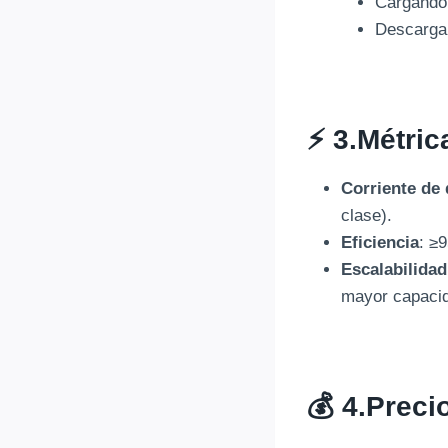
Cargando
Descarga
⚡ 3.
Métric
Corriente de
clase).
Eficiencia
: ≥
Escalabilidad
mayor capaci
💰 4.
Preci