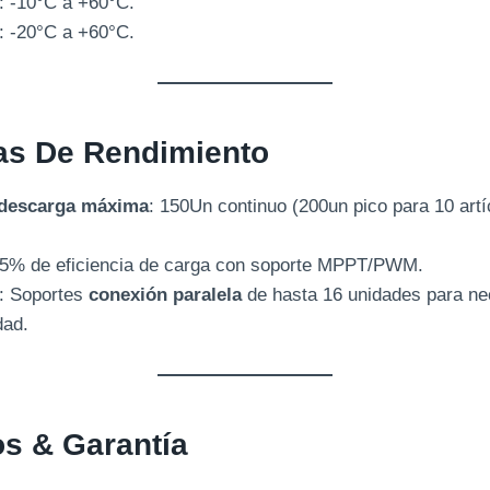
: -10°C a +60°C.
: -20°C a +60°C.
as De Rendimiento
 descarga máxima
: 150Un continuo (200un pico para 10 art
95% de eficiencia de carga con soporte MPPT/PWM.
: Soportes
conexión paralela
de hasta 16 unidades para ne
dad.
os & Garantía