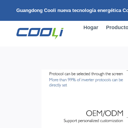
Saltar
Guangdong Cooli nueva tecnología energética Co
al
Contenido
Hogar
Product