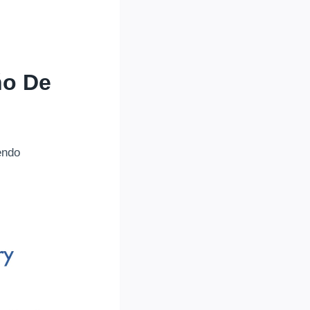
ño De
endo