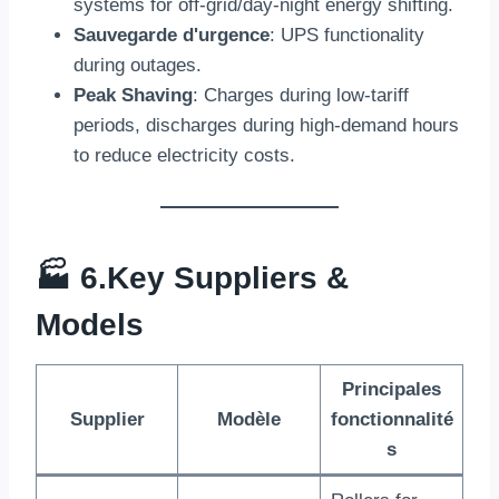
systems for off-grid/day-night energy shifting
.
Sauvegarde d'urgence
:
UPS functionality
during outages
.
Peak Shaving
:
Charges during low-tariff
periods
,
discharges during high-demand hours
to reduce electricity costs
.
🏭 6.
Key Suppliers
&
Models
Principales
Supplier
Modèle
fonctionnalité
s