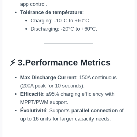
app control
.
Tolérance de température
:
Charging
: -10
°C to +60°C
.
Discharging
: -20
°C to +60°C
.
⚡ 3.
Performance Metrics
Max Discharge Current
: 150
A continuous
(200
A peak for
10
seconds
).
Efficacité
:
≥95% charging efficiency with
MPPT/PWM support
.
Évolutivité
:
Supports
parallel connection
of
up to
16
units for larger capacity needs
.