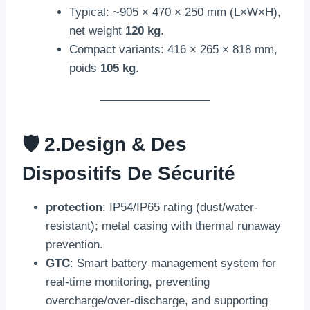
Typical
:
~905 ×
470 × 250 mm (
L×W×H
),
net weight
120 kg
.
Compact variants
: 416 × 265 × 818 mm,
poids
105 kg
.
🛡️ 2.
Design
& Des
Dispositifs De Sécurité
protection
:
IP54/IP65 rating
(
dust/water-
resistant
);
metal casing with thermal runaway
prevention
.
GTC
:
Smart battery management system for
real-time monitoring
,
preventing
overcharge/over-discharge
,
and supporting