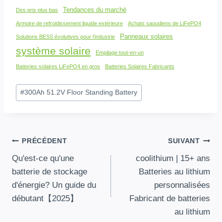
Tendances du marché
Des prix plus bas
Armoire de refroidissement liquide extérieure
Achats saoudiens de LiFePO4
Panneaux solaires
Solutions BESS évolutives pour l’industrie
système solaire
Empilage tout-en-un
Batteries solaires LiFePO4 en gros
Batteries Solaires Fabricants
Balises
#
300
Ah 51.2V Floor Standing Battery
de
publication:
Navigation
PRÉCÉDENT
SUIVANT
Qu'est-ce qu'une
coolithium | 15+ ans
Des
batterie de stockage
Batteries au lithium
d'énergie? Un guide du
personnalisées
Articles
débutant【2025】
Fabricant de batteries
au lithium