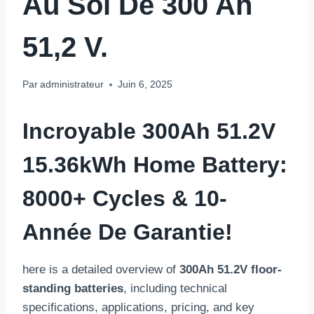
Au Sol De 300 Ah
51,2 V.
Par
administrateur
Juin 6, 2025
Incroyable
300
Ah 51.2V
15.36
KWh Home Battery
:
8000+ Cycles & 10-
Année De Garantie!
here is a detailed overview of
300
Ah 51.2V floor-
standing batteries
,
including technical
specifications
,
applications
,
pricing
,
and key