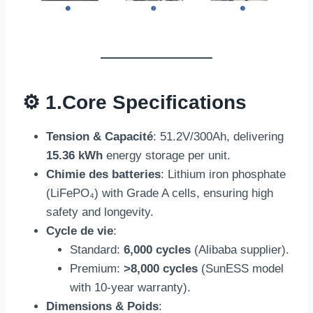
⚙️ 1.
Core Specifications
Tension & Capacité
: 51.2
V/300Ah
,
delivering
15.36 kWh
energy storage per unit
.
Chimie des batteries
:
Lithium iron phosphate
(LiFePO₄)
with Grade A cells
,
ensuring high
safety and longevity
.
Cycle de vie
:
Standard:
6,000 cycles
(
Alibaba supplier
).
Premium
:
>8,000 cycles
(
SunESS model
with 10-year warranty
).
Dimensions & Poids
: