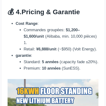
💰 4.
Pricing
& Garantie
Cost Range
:
Commandes groupées:
$1,200
–
$1,600/unit
(Alibaba,
min
. 10,000 pièces)
1.
Retail
:
¥6,888/unit
(
~$950
) (
Volt Energy
).
garantie
:
Standard:
5 années
(
capacity fade ≤20%
).
Premium
:
10 années
(
SunESS
).