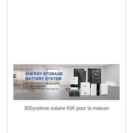
Excellente qualité : Utiliser des
cellules de qualité A+ . J'ai
ISO9001, ISO14001, ISO45001,
CEI, CE, ONU38.3, Certificats
MSDS.
30Système solaire KW pour la maison