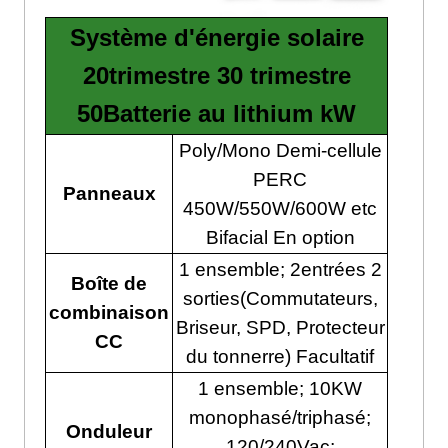
Système d'énergie solaire
20trimestre 30 trimestre
50Batterie au lithium kW
Poly/Mono Demi-cellule
PERC
Panneaux
450W/550W/600W etc
Bifacial En option
1 ensemble; 2entrées 2
Boîte de
sorties(Commutateurs,
combinaison
Briseur, SPD, Protecteur
CC
du tonnerre) Facultatif
1 ensemble; 10KW
monophasé/triphasé;
Onduleur
120/240Vac;