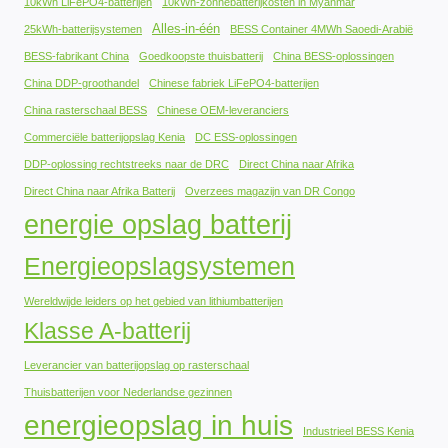
10kWh LiFePO4-batterijen
10kWh-zonnebatterijkosten in Myanmar
Alles-in-één
25kWh-batterijsystemen
BESS Container 4MWh Saoedi-Arabië
BESS-fabrikant China
Goedkoopste thuisbatterij
China BESS-oplossingen
China DDP-groothandel
Chinese fabriek LiFePO4-batterijen
China rasterschaal BESS
Chinese OEM-leveranciers
Commerciële batterijopslag Kenia
DC ESS-oplossingen
DDP-oplossing rechtstreeks naar de DRC
Direct China naar Afrika
Direct China naar Afrika Batterij
Overzees magazijn van DR Congo
energie opslag batterij
Energieopslagsystemen
Wereldwijde leiders op het gebied van lithiumbatterijen
Klasse A-batterij
Leverancier van batterijopslag op rasterschaal
Thuisbatterijen voor Nederlandse gezinnen
energieopslag in huis
Industrieel BESS Kenia