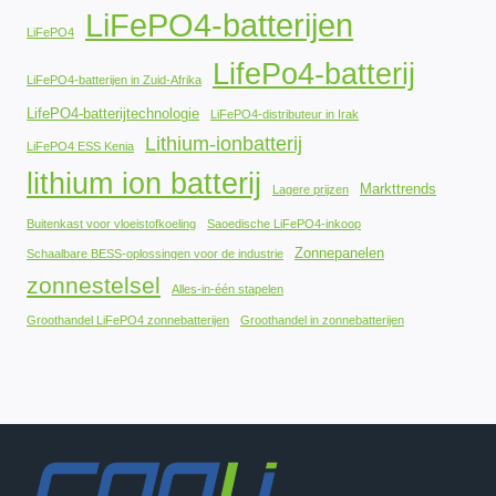
LiFePO4-batterijen
LiFePO4
LifePo4-batterij
LiFePO4-batterijen in Zuid-Afrika
LifePO4-batterijtechnologie
LiFePO4-distributeur in Irak
Lithium-ionbatterij
LiFePO4 ESS Kenia
lithium ion batterij
Markttrends
Lagere prijzen
Buitenkast voor vloeistofkoeling
Saoedische LiFePO4-inkoop
Zonnepanelen
Schaalbare BESS-oplossingen voor de industrie
zonnestelsel
Alles-in-één stapelen
Groothandel LiFePO4 zonnebatterijen
Groothandel in zonnebatterijen