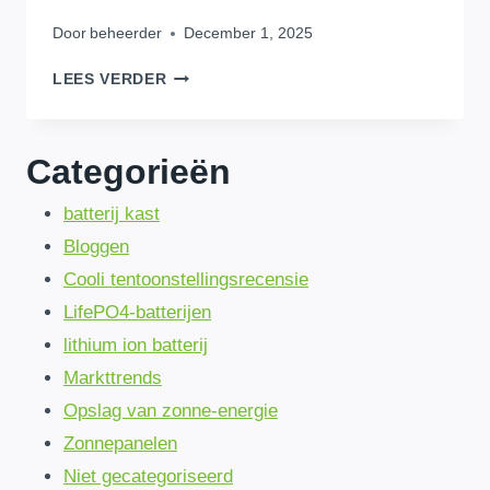
Door
beheerder
December 1, 2025
EEN
LEES VERDER
EENVOUDIGE
GIDS
VOOR
Categorieën
HET
KIEZEN
batterij kast
VAN
DE
Bloggen
JUISTE
Cooli tentoonstellingsrecensie
BATTERIJOPSLAG
VOOR
LifePO4-batterijen
UW
lithium ion batterij
GEZIN
IN
Markttrends
KINSHASA
Opslag van zonne-energie
Zonnepanelen
Niet gecategoriseerd