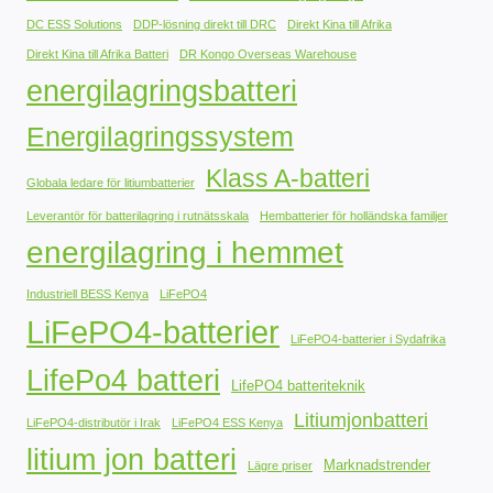
DC ESS Solutions
DDP-lösning direkt till DRC
Direkt Kina till Afrika
Direkt Kina till Afrika Batteri
DR Kongo Overseas Warehouse
energilagringsbatteri
Energilagringssystem
Klass A-batteri
Globala ledare för litiumbatterier
Leverantör för batterilagring i rutnätsskala
Hembatterier för holländska familjer
energilagring i hemmet
Industriell BESS Kenya
LiFePO4
LiFePO4-batterier
LiFePO4-batterier i Sydafrika
LifePo4 batteri
LifePO4 batteriteknik
Litiumjonbatteri
LiFePO4-distributör i Irak
LiFePO4 ESS Kenya
litium jon batteri
Marknadstrender
Lägre priser