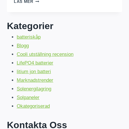
BULK
LÄS MER
5KWH
LIFEPO4-
BATTERIER:
Kategorier
SÄKER
&
batteriskåp
LÄGSTA
PRIS
Blogg
UGANDA
Cooli utställning recension
AKTIE!
LifePO4 batterier
litium jon batteri
Marknadstrender
Solenergilagring
Solpaneler
Okategoriserad
Kontakta Oss