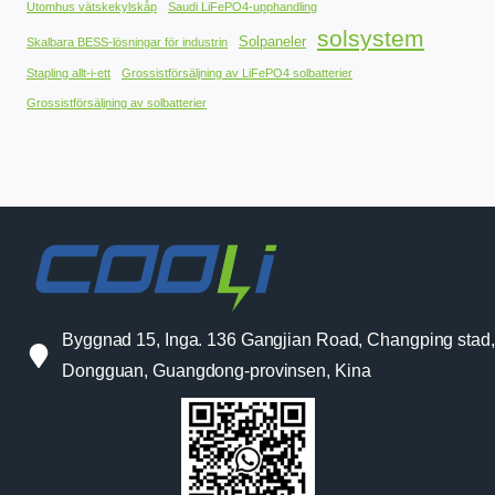
Utomhus vätskekylskåp
Saudi LiFePO4-upphandling
solsystem
Solpaneler
Skalbara BESS-lösningar för industrin
Stapling allt-i-ett
Grossistförsäljning av LiFePO4 solbatterier
Grossistförsäljning av solbatterier
Byggnad 15, Inga. 136 Gangjian Road, Changping stad,
Dongguan, Guangdong-provinsen, Kina