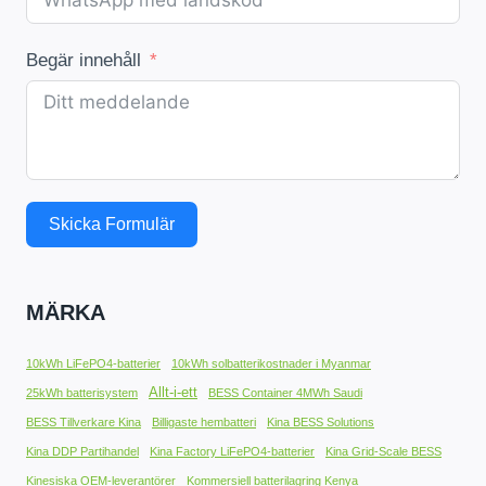
Begär innehåll
Skicka Formulär
MÄRKA
10kWh LiFePO4-batterier
10kWh solbatterikostnader i Myanmar
Allt-i-ett
25kWh batterisystem
BESS Container 4MWh Saudi
BESS Tillverkare Kina
Billigaste hembatteri
Kina BESS Solutions
Kina DDP Partihandel
Kina Factory LiFePO4-batterier
Kina Grid-Scale BESS
Kinesiska OEM-leverantörer
Kommersiell batterilagring Kenya