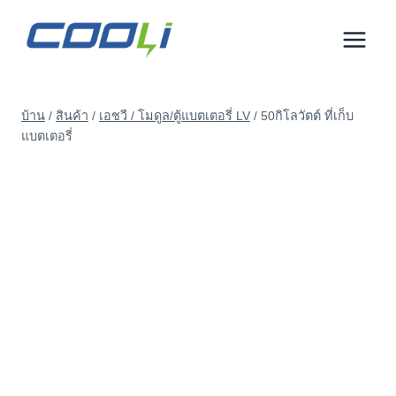
ข้าม
ไป
ที่
เนื้อหา
บ้าน
/
สินค้า
/
เอชวี / โมดูล/ตู้แบตเตอรี่ LV
/
50กิโลวัตต์ ที่เก็บ
แบตเตอรี่