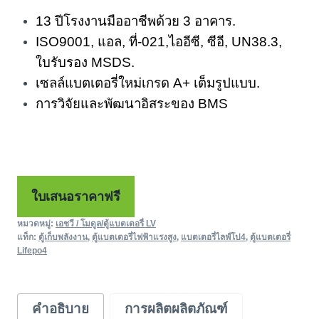
13 ปีโรงงานมืออาชีพด้วย 3 อาคาร.
ISO9001, แอล, ที่-021,ไออีซี, ซีอี, UN38.3,
ใบรับรอง MSDS.
เซลล์แบตเตอรี่ใหม่เกรด A+ เต็มรูปแบบ.
การวิจัยและพัฒนาอิสระของ BMS
ใบเสนอราคาฟรี
หมวดหมู่:
เอชวี / โมดูล/ตู้แบตเตอรี่ LV
แท็ก:
ตู้เก็บพลังงาน
,
ตู้แบตเตอรี่ไฟฟ้าแรงสูง
,
แบตเตอรี่ไลฟ์โป4
,
ตู้แบตเตอรี่
Lifepo4
คำอธิบาย
การผลิตผลิตภัณฑ์