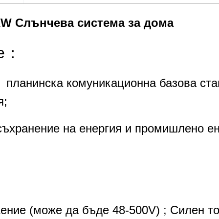
W Слънчева система за дома
ие：
и、планинска комуникационна базова ст
я;
ъхранение на енергия и промишлено ен
ение (може да бъде 48-500V) ; Силен т