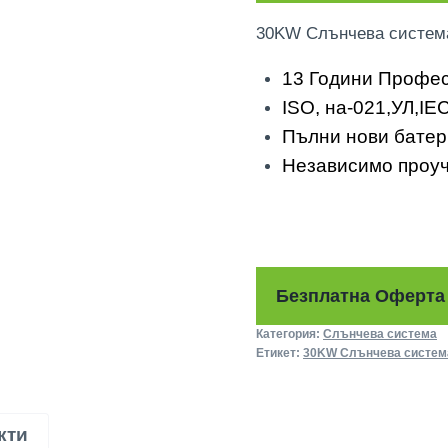
30KW Слънчева система
13 Години Профес
ISO, на-021,УЛ,IE
Пълни нови батери
Независимо проуч
Безплатна Оферта
Категория:
Слънчева система
Етикет:
30KW Слънчева систем
кти