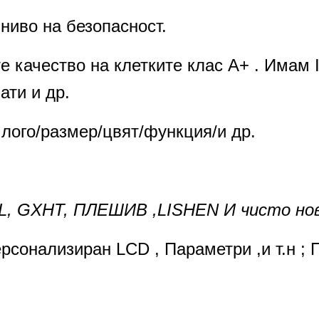
ниво на безопасност.
те качество на клетките клас A+ . Имам
ати и др.
лого/размер/цвят/функция/и др.
ATL, GXHT, ПЛЕШИВ ,LISHEN И чисто но
рсонализиран LCD , Параметри ,и т.н ;