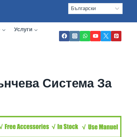
о
Услуги
нчева Система За