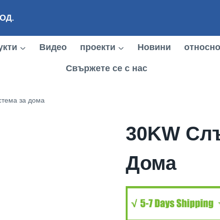
ООД.
укти
Видео
проекти
Новини
относн
Свържете се с нас
тема за дома
30KW Слъ
Дома