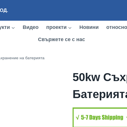
ООД.
укти
Видео
проекти
Новини
относн
Свържете се с нас
хранение на батерията
50kw Съх
Батерият