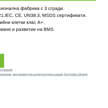
ионална фабрика с 3 сгради.
21,IEC, CE, UN38.3, MSDS сертификати.
йни клетки клас A+.
ване и развитие на BMS
дул/шкаф
 енергия
,
високоволтов акумулаторен шкаф
,
Батерия Lifepo4
,