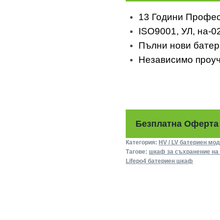
13 Години Профес
ISO9001, УЛ, на-0
Пълни нови батери
Независимо проуч
Безплатна Оферта
Категория:
HV / LV батериен мо
Тагове:
шкаф за съхранение на
Lifepo4 батериен шкаф