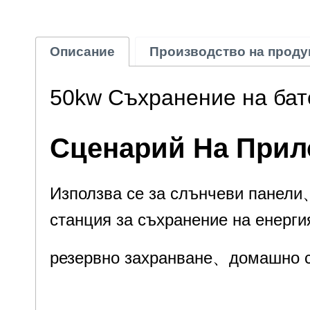
Описание
Производство на проду
50kw Съхранение на бат
Сценарий На При
Използва се за слънчеви панел
станция за съхранение на енерги
резервно захранване、
домашно с
Използва се за слънчеви панели