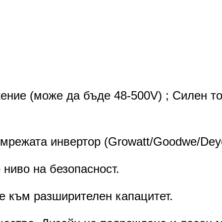
я;
о съхранение на енергия и промишлено
ение (може да бъде 48-500V) ; Силен т
мрежата инвертор (Growatt/Goodwe/Deye/S
 ниво на безопасност.
е към разширителен капацитет.