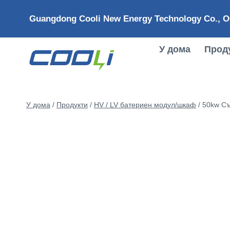
Преминете
Guangdong Cooli New Energy Technology Co., 
към
съдържанието
У дома
Прод
У дома
/
Продукти
/
HV / LV батериен модул/шкаф
/
50kw Съ