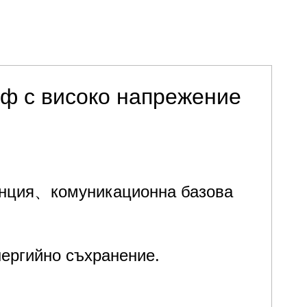
ф с високо напрежение
анция、комуникационна базова
ергийно съхранение.
танция、комуникационна базова