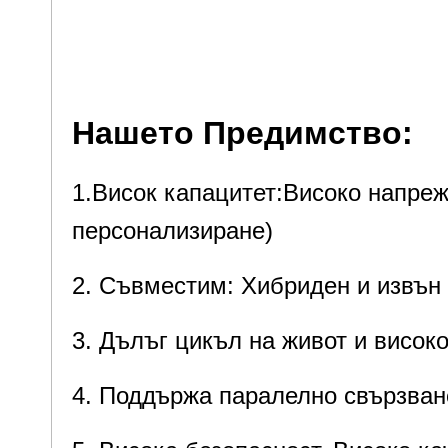
станция за съхранение на енерги
резервно захранване или
домашн
Нашето Предимство:
1.Висок капацитет:Високо напреж
персонализиране)
2. Съвместим: Хибриден и извън 
3. Дълъг цикъл на живот и високо
4. Поддържа паралелно свързван