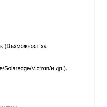
 енергийно съхранение.
ок (Възможност за
olaredge/Victron/и др.).