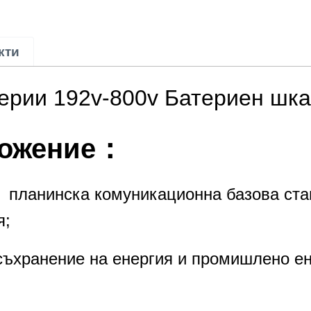
кти
ерии 192v-800v Батериен шка
ложение：
и、планинска комуникационна базова ст
я;
ъхранение на енергия и промишлено ен
 и планинска комуникационна базова с