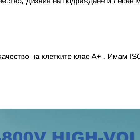
ачество, Дизайн на подреждане и лесен 
качество и дизайн на подреждане, Лесен
качество на клетките клас A+ . Имам ISO
качество на клетките клас A+ . Имам IS
.