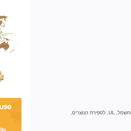
13 ניסיון של שנים בייצור סוללות עם ISO,ה-021, חברת החשמל, UL, לִספִירַת הַנוֹצרִים,