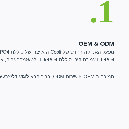
1.
OEM & ODM
LifePO4 צמודת קיר; סוללת LifePO4 וולט/אמפר גבוה; ארון אחסון אנרגיה; וכו.
תמיכה ב-OEM & שירות ODM, ברוך הבא לוגו/גודל/צבע/פונקציה מותאם אישית וכו'.