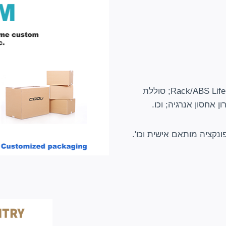
מפעל האנרגיה החדש של Cooli הוא יצרן של סוללת Rack/ABS LifePO4; סוללת