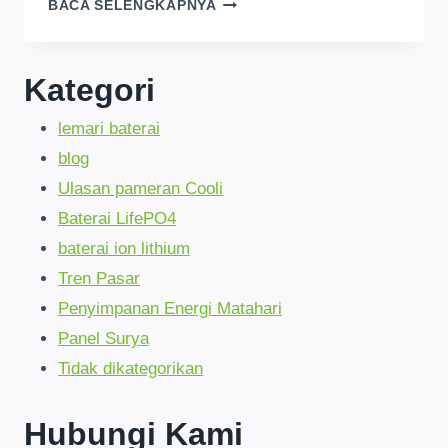
LIFEPO4
BACA SELENGKAPNYA
ESS
KENYA:
KEKUATAN
Kategori
10
TAHUN
lemari baterai
YANG
TAK
blog
TERGOYAHKAN
Ulasan pameran Cooli
|
90%
Baterai LifePO4
TABUNGAN
baterai ion lithium
Tren Pasar
Penyimpanan Energi Matahari
Panel Surya
Tidak dikategorikan
Hubungi Kami