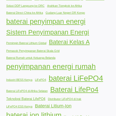
Solusi DDP Langsung ke DRC
Arahkan Tiongkok ke Afrika
Baterai Direct China ke Afrika
Gudang Luar Negeri DR Kongo
baterai penyimpan energi
Sistem Penyimpanan Energi
Baterai Kelas A
Pemimpin Baterai Lithium Global
Pemasok Penyimpanan Baterai Skala Grid
Baterai Rumah untuk Keluarga Belanda
penyimpanan energi rumah
baterai LiFePO4
Industri BESS Kenya
LiFePO4
Baterai LifePo4
Baterai LiFePO4 di Afrika Selatan
Teknologi Baterai LifePO4
Distributor LiFePO4 di Irak
Baterai Litium-Ion
LiFePO4 ESS Kenya
baterai ion lithium