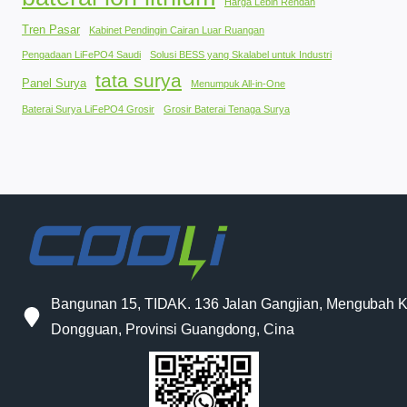
Harga Lebih Rendah
Tren Pasar
Kabinet Pendingin Cairan Luar Ruangan
Pengadaan LiFePO4 Saudi
Solusi BESS yang Skalabel untuk Industri
tata surya
Panel Surya
Menumpuk All-in-One
Baterai Surya LiFePO4 Grosir
Grosir Baterai Tenaga Surya
Bangunan 15, TIDAK. 136 Jalan Gangjian, Mengubah K
Dongguan, Provinsi Guangdong, Cina