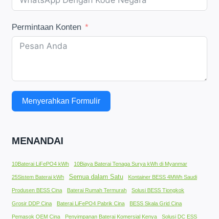
Permintaan Konten
Menyerahkan Formulir
MENANDAI
10Baterai LiFePO4 kWh
10Biaya Baterai Tenaga Surya kWh di Myanmar
Semua dalam Satu
25Sistem Baterai kWh
Kontainer BESS 4MWh Saudi
Produsen BESS Cina
Baterai Rumah Termurah
Solusi BESS Tiongkok
Grosir DDP Cina
Baterai LiFePO4 Pabrik Cina
BESS Skala Grid Cina
Pemasok OEM Cina
Penyimpanan Baterai Komersial Kenya
Solusi DC ESS