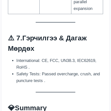
parallel
expansion
⚠️ 7.
Гэрчилгээ & Дагаж
Мөрдөх
International
: CE,
FCC
, UN38.3, IEC62619,
RoHS .
Safety Tests
:
Passed overcharge
,
crush
,
and
puncture tests
.
💎
Summary