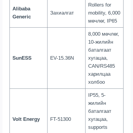
Rollers for
Alibaba
Захиалгат
mobility
, 6,000
Generic
мөчлөг, IP65
8,000 мөчлөг,
10-жилийн
баталгаат
SunESS
EV-15.36N
хугацаа,
CAN/RS485
харилцаа
холбоо
IP55
, 5-
жилийн
баталгаат
Volt Energy
FT-51300
хугацаа,
supports