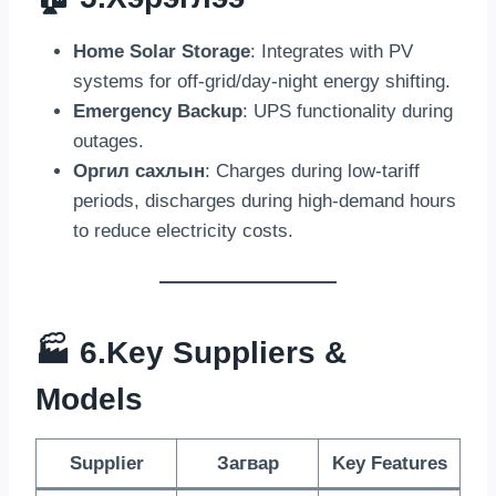
Home Solar Storage
:
Integrates with PV
systems for off-grid/day-night energy shifting
.
Emergency Backup
:
UPS functionality during
outages
.
Оргил сахлын
:
Charges during low-tariff
periods
,
discharges during high-demand hours
to reduce electricity costs
.
🏭 6.
Key Suppliers
&
Models
Supplier
Загвар
Key Features