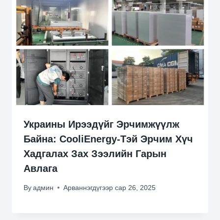
Украины Ирээдүйг Эрчимжүүлж
Байна: CooliEnergy-Тэй Эрчим Хүч
Хадгалах Зах Зээлийн Гарын
Авлага
By
админ
Арваннэгдүгээр сар 26, 2025