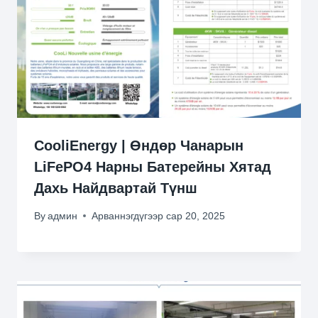
CooliEnergy | Өндөр Чанарын
LiFePO4 Нарны Батерейны Хятад
Дахь Найдвартай Түнш
By
админ
Арваннэгдүгээр сар 20, 2025