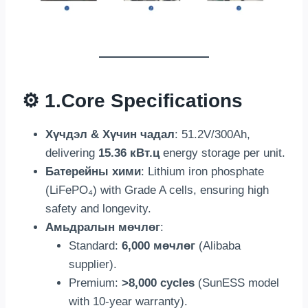
⚙️ 1.
Core Specifications
Хүчдэл & Хүчин чадал
: 51.2
V/300Ah
,
delivering
15.36 кВт.ц
energy storage per unit
.
Батерейны хими
:
Lithium iron phosphate
(LiFePO₄)
with Grade A cells
,
ensuring high
safety and longevity
.
Амьдралын мөчлөг
:
Standard
:
6,000 мөчлөг
(
Alibaba
supplier
).
Premium
:
>8,000 cycles
(
SunESS model
with 10-year warranty
).