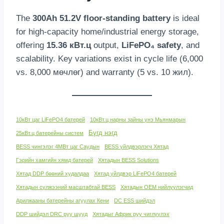
The
300
Ah 51.2V floor-standing battery
is ideal
for high-capacity home/industrial energy storage
,
offering
15.36 кВт.ц
output
,
LiFePO₄ safety
,
and
scalability
.
Key variations exist in cycle life
(6,000
vs. 8,000 мөчлөг)
and warranty
(5 vs. 10 жил).
10кВт цаг LiFePO4 батерей
10кВт.ц нарны зайны үнэ Мьянмарын
Бүгд нэгд
25кВт.ц батерейны систем
BESS чингэлэг 4МВт цаг Саудын
BESS үйлдвэрлэгч Хятад
Гэрийн хамгийн хямд батерей
Хятадын BESS Solutions
Хятад DDP бөөний худалдаа
Хятад үйлдвэр LiFePO4 батерей
Хятадын сүлжээний масштабтай BESS
Хятадын OEM нийлүүлэгчид
Арилжааны батерейны агуулах Кени
DC ESS шийдэл
DDP шийдэл DRC руу шууд
Хятадыг Африк руу чиглүүлэх