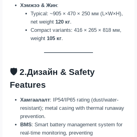
Хэмжээ & Жин
:
Typical
:
~905 ×
470 × 250 мм (
L×W×H
),
net weight
120 кг
.
Compact variants
: 416 × 265 × 818 мм,
weight
105 кг
.
🛡️ 2.
Дизайн &
Safety
Features
Хамгаалалт
:
IP54/IP65 rating
(
dust/water-
resistant
);
metal casing with thermal runaway
prevention
.
BMS
:
Smart battery management system for
real-time monitoring
,
preventing