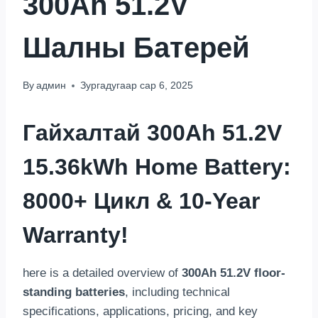
300Ah 51.2V
Шалны Батерей
By
админ
Зургадугаар сар 6, 2025
Гайхалтай
300
Ah 51.2V
15.36
KWh Home Battery
:
8000+ Цикл & 10-
Year
Warranty
!
here is a detailed overview of
300
Ah 51.2V floor-
standing batteries
,
including technical
specifications
,
applications
,
pricing
,
and key