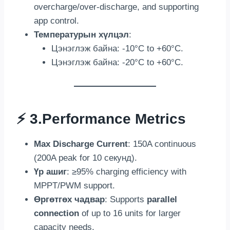
overcharge/over-discharge
,
and supporting
app control
.
Температурын хүлцэл
:
Цэнэглэж байна: -10
°C to +60°C
.
Цэнэглэж байна: -20
°C to +60°C
.
⚡ 3.
Performance Metrics
Max Discharge Current
: 150
A continuous
(200
A peak for
10 секунд).
Үр ашиг
:
≥95% charging efficiency with
MPPT/PWM support
.
Өргөтгөх чадвар
:
Supports
parallel
connection
of up to
16
units for larger
capacity needs
.