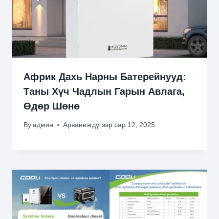
Африк Дахь Нарны Батерейнууд:
Таны Хүч Чадлын Гарын Авлага,
Өдөр Шөнө
By
админ
Арваннэгдүгээр сар 12, 2025