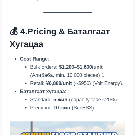
💰 4.
Pricing
& Баталгаат
Хугацаа
Cost Range
:
Bulk orders
:
$1,200
–$1,600/unit
(Алибаба,
min
. 10,000
pieces
) 1.
Retail
:
¥6,888/unit
(
~$950
) (
Volt Energy
).
Баталгаат хугацаа
:
Standard
:
5 жил
(
capacity fade ≤20%
).
Premium
:
10 жил
(
SunESS
).