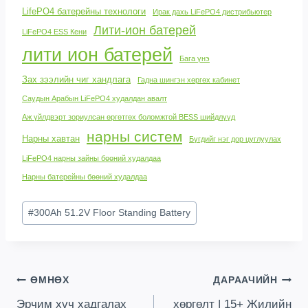
LifePO4 батерейны технологи
Ирак дахь LiFePO4 дистрибьютер
Лити-ион батерей
LiFePO4 ESS Кени
лити ион батерей
Бага үнэ
Зах зээлийн чиг хандлага
Гадна шингэн хөргөх кабинет
Саудын Арабын LiFePO4 худалдан авалт
Аж үйлдвэрт зориулсан өргөтгөх боломжтой BESS шийдлүүд
нарны систем
Нарны хавтан
Бүгдийг нэг дор цуглуулах
LiFePO4 нарны зайны бөөний худалдаа
Нарны батерейны бөөний худалдаа
Нийтлэлийн
#
300
Ah 51.2V Floor Standing Battery
шошго:
Нийтлэлийн
ӨМНӨХ
ДАРААЧИЙН
Эрчим хүч хадгалах
хөргөлт | 15+ Жилийн