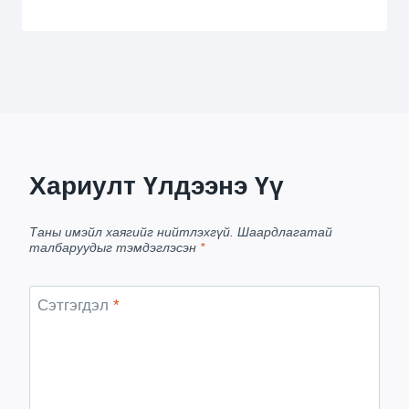
Хариулт Үлдээнэ Үү
Таны имэйл хаягийг нийтлэхгүй.
Шаардлагатай
талбаруудыг тэмдэглэсэн
*
Сэтгэгдэл
*