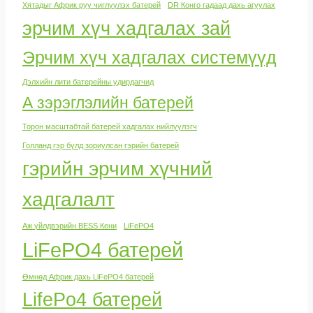
Хятадыг Африк руу чиглүүлэх батерей
DR Конго гадаад дахь агуулах
эрчим хүч хадгалах зай
Эрчим хүч хадгалах системүүд
Дэлхийн лити батерейны удирдагчид
А зэрэглэлийн батерей
Торон масштабтай батерей хадгалах нийлүүлэгч
Голланд гэр бүлд зориулсан гэрийн батерей
гэрийн эрчим хүчний
хадгалалт
Аж үйлдвэрийн BESS Кени
LiFePO4
LiFePO4 батерей
Өмнөд Африк дахь LiFePO4 батерей
LifePo4 батерей