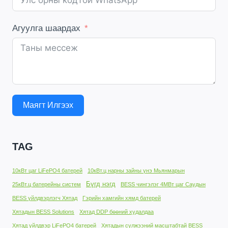
Агуулга шаардах
Маягт Илгээх
TAG
10кВт цаг LiFePO4 батерей
10кВт.ц нарны зайны үнэ Мьянмарын
Бүгд нэгд
25кВт.ц батерейны систем
BESS чингэлэг 4МВт цаг Саудын
BESS үйлдвэрлэгч Хятад
Гэрийн хамгийн хямд батерей
Хятадын BESS Solutions
Хятад DDP бөөний худалдаа
Хятад үйлдвэр LiFePO4 батерей
Хятадын сүлжээний масштабтай BESS