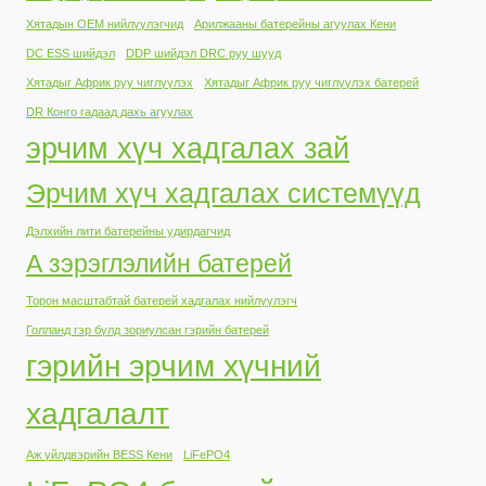
Хятадын OEM нийлүүлэгчид
Арилжааны батерейны агуулах Кени
DC ESS шийдэл
DDP шийдэл DRC руу шууд
Хятадыг Африк руу чиглүүлэх
Хятадыг Африк руу чиглүүлэх батерей
DR Конго гадаад дахь агуулах
эрчим хүч хадгалах зай
Эрчим хүч хадгалах системүүд
Дэлхийн лити батерейны удирдагчид
А зэрэглэлийн батерей
Торон масштабтай батерей хадгалах нийлүүлэгч
Голланд гэр бүлд зориулсан гэрийн батерей
гэрийн эрчим хүчний
хадгалалт
Аж үйлдвэрийн BESS Кени
LiFePO4