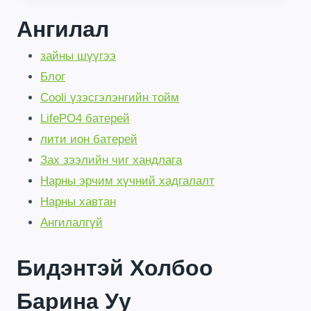
UNSHAKEABLE
Ангилал
10-
YR
зайны шүүгээ
POWER
|
Блог
90%
Cooli үзэсгэлэнгийн тойм
SAVINGS
LifePO4 батерей
лити ион батерей
Зах зээлийн чиг хандлага
Нарны эрчим хүчний хадгалалт
Нарны хавтан
Ангилалгүй
Бидэнтэй Холбоо
Барина Уу