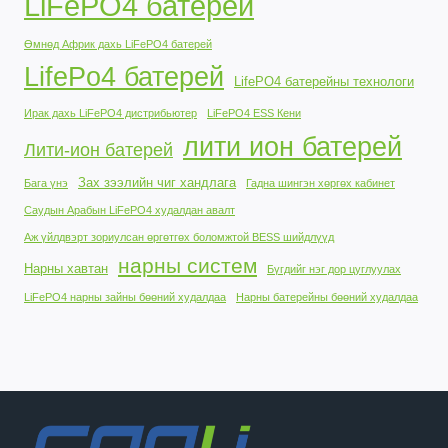
LiFePO4 батерей
Өмнөд Африк дахь LiFePO4 батерей
LifePo4 батерей
LifePO4 батерейны технологи
Ирак дахь LiFePO4 дистрибьютер
LiFePO4 ESS Кени
лити ион батерей
Лити-ион батерей
Зах зээлийн чиг хандлага
Бага үнэ
Гадна шингэн хөргөх кабинет
Саудын Арабын LiFePO4 худалдан авалт
Аж үйлдвэрт зориулсан өргөтгөх боломжтой BESS шийдлүүд
нарны систем
Нарны хавтан
Бүгдийг нэг дор цуглуулах
LiFePO4 нарны зайны бөөний худалдаа
Нарны батерейны бөөний худалдаа