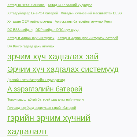
Хятадын BESS Solutions
Хятад DDP бөөний худалдаа
Хятад үйлдвэр LiFePO4 батерей
Хятадын сүлжээний масштабтай BESS
Хятадын OEM нийлүүлэгчид
Арилжааны батерейны агуулах Кени
DC ESS шийдэл
DDP шийдэл DRC руу шууд
Хятадыг Африк руу чиглүүлэх
Хятадыг Африк руу чиглүүлэх батерей
DR Конго гадаад дахь агуулах
эрчим хүч хадгалах зай
Эрчим хүч хадгалах системүүд
Дэлхийн лити батерейны удирдагчид
А зэрэглэлийн батерей
Торон масштабтай батерей хадгалах нийлүүлэгч
Голланд гэр бүлд зориулсан гэрийн батерей
гэрийн эрчим хүчний
хадгалалт