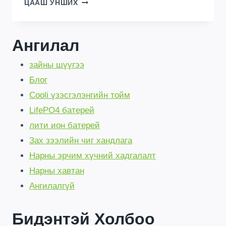
BULK
ЦААШ УНШИХ
5KWH
LIFEPO4
BATTERIES
:
Ангилал
SAFE
&
зайны шүүгээ
LOWEST
PRICE
Блог
UGANDA
Cooli үзэсгэлэнгийн тойм
STOCK
!
LifePO4 батерей
лити ион батерей
Зах зээлийн чиг хандлага
Нарны эрчим хүчний хадгалалт
Нарны хавтан
Ангилалгүй
Бидэнтэй Холбоо