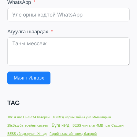
WhatsApp
Агуулга шаардах
Маягт Илгээх
TAG
10кВт цаг LiFePO4 батерей
10кВт.ц нарны зайны үнэ Мьянмарын
Бүгд нэгд
25кВт.ц батерейны систем
BESS чингэлэг 4МВт цаг Саудын
BESS үйлдвэрлэгч Хятад
Гэрийн хамгийн хямд батерей