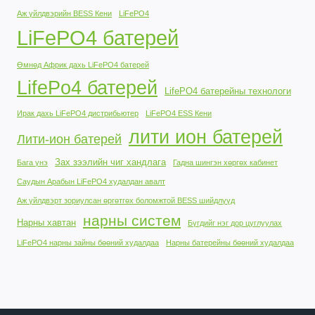
Аж үйлдвэрийн BESS Кени
LiFePO4
LiFePO4 батерей
Өмнөд Африк дахь LiFePO4 батерей
LifePo4 батерей
LifePO4 батерейны технологи
Ирак дахь LiFePO4 дистрибьютер
LiFePO4 ESS Кени
лити ион батерей
Лити-ион батерей
Зах зээлийн чиг хандлага
Бага үнэ
Гадна шингэн хөргөх кабинет
Саудын Арабын LiFePO4 худалдан авалт
Аж үйлдвэрт зориулсан өргөтгөх боломжтой BESS шийдлүүд
нарны систем
Нарны хавтан
Бүгдийг нэг дор цуглуулах
LiFePO4 нарны зайны бөөний худалдаа
Нарны батерейны бөөний худалдаа