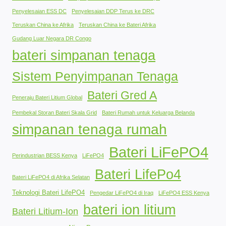
Penyelesaian ESS DC
Penyelesaian DDP Terus ke DRC
Teruskan China ke Afrika
Teruskan China ke Bateri Afrika
Gudang Luar Negara DR Congo
bateri simpanan tenaga
Sistem Penyimpanan Tenaga
Bateri Gred A
Peneraju Bateri Litium Global
Pembekal Storan Bateri Skala Grid
Bateri Rumah untuk Keluarga Belanda
simpanan tenaga rumah
Bateri LiFePO4
Perindustrian BESS Kenya
LiFePO4
Bateri LifePo4
Bateri LiFePO4 di Afrika Selatan
Teknologi Bateri LifePO4
Pengedar LiFePO4 di Iraq
LiFePO4 ESS Kenya
bateri ion litium
Bateri Litium-Ion