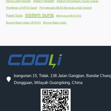
Aliran Pasaran
Harga Lebih Rendah
Kabinet Penyejukan Cecair Luaran
Perolehan LiFePO4 Saudi
Penyelesaian BESS Berskala untuk Industri
sistem suria
Panel Suria
Menyusun All-in-One
Borong Bateri Solar LiFePO4
Borong Bateri Solar
bangunan 15, Tidak. 136 Jalan Gangjian, Bandar Chang
Dongguan, Wilayah Guangdong, China