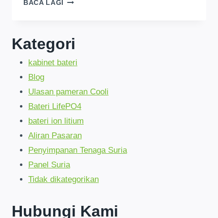
LIFEPO4
BACA LAGI
ESS
KENYA:
KUASA
Kategori
10
TAHUN
kabinet bateri
TIDAK
TERGONCANG
Blog
|
Ulasan pameran Cooli
90%
SIMPANAN
Bateri LifePO4
bateri ion litium
Aliran Pasaran
Penyimpanan Tenaga Suria
Panel Suria
Tidak dikategorikan
Hubungi Kami