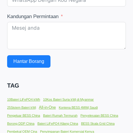
Kandungan Permintaan
Hantar Borang
TAG
10Bateri LiFePO4 kWh
10Kos Bateri Suria kWj di Myanmar
All-in-One
25Sistem Bateri kWj
Kontena BESS 4MWj Saudi
Pengeluar BESS China
Bateri Rumah Termurah
Penyelesaian BESS China
Borong DDP China
Bateri LiFePO4 Kilang China
BESS Skala Grid China
Pembekal OEM Cina
Penyimpanan Bateri Komersial Kenya