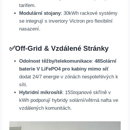
tarifem.
Modulární stojany
: 30kWh rackové systémy
se integrují s invertory Victron pro flexibilní
nasazení.
✅
Off-Grid & Vzdálené Stránky
Odolnost těžby/telekomunikace
:
48Solární
baterie V LiFePO4 pro kabiny mimo síť
dodat 24/7 energie v zónách nespolehlivých k
síti.
Hybridní mikrosítě
: 15Stojanové skříně v
kWh podporují hybridy solární/větrná nafta ve
vzdálených komunitách.