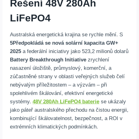
Řešení 48V 280Ah
LiFePO4
Australská energetická krajina se rychle mění. S
5Předpokládá se nová solární kapacita GW+
2025
a federální iniciativy jako 523,2 milionů dolarů
Battery Breakthrough Initiative
zrychlení
nasazení úložiště, průmyslový, komerční, a
zúčastněné strany v oblasti veřejných služeb čelí
nebývalým příležitostem – a výzvám – při
spolehlivém škálování, efektivní energetické
systémy.
48V 280Ah LiFePO4 baterie
se ukázaly
jako páteř australského přechodu na čistou energii,
kombinující škálovatelnost, bezpečnost, a ROI v
extrémních klimatických podmínkách.