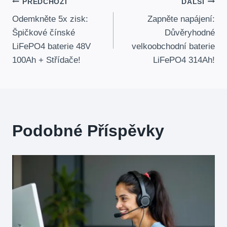
Navigace
PŘEDCHOZÍ
DALŠÍ
Odemkněte 5x zisk:
Zapněte napájení:
Příspěvku
Špičkové čínské
Důvěryhodné
LiFePO4 baterie 48V
velkoobchodní baterie
100Ah + Střídače!
LiFePO4 314Ah!
Podobné Příspěvky