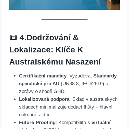
📜 4.
Dodržování &
Lokalizace: Klíče K
Australskému Nasazení
Certifikační mandáty
: Vyžadovat
Standardy
specifické pro AU
(UN38.3, IEC62619) a
zprávy o shodě GHD.
Lokalizovaná podpora
: Sklad v australských
skladech minimalizuje dodací lhůty – hlavní
nákupní faktor.
Future-Proofing
: Kompatibilita s
virtuální