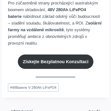
Pro zúčastněné strany procházející australským
boomem skladování,
48V 280Ah LiFePO4
baterie
nabídnout základ odolný vůči budoucnosti
– sladění souladu, škálovatelnost, a ROI. Z
solární
farmy na vzdálené mikrosítě
, tyto systémy
proměňují ambice z obnovitelných zdrojů v
provozní realitu.
Získejte Bezplatnou Konzultaci
Značky
#
48Baterie V 280Ah LiFePO4
příspěvku: