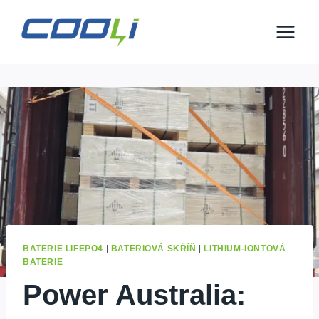
Přejít
na
obsah
BATERIE LIFEPO4
|
BATERIOVÁ SKŘÍŇ
|
LITHIUM-IONTOVÁ
BATERIE
Power Australia: