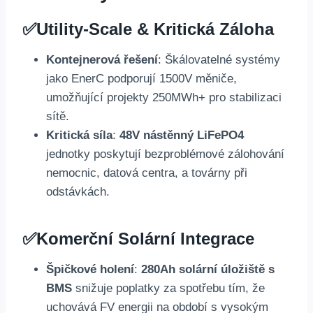
✅
Utility-Scale & Kritická Záloha
Kontejnerová řešení
: Škálovatelné systémy
jako EnerC podporují 1500V měniče,
umožňující projekty 250MWh+ pro stabilizaci
sítě.
Kritická síla
:
48V nástěnný LiFePO4
jednotky poskytují bezproblémové zálohování
nemocnic, datová centra, a továrny při
odstávkách.
✅
Komerční Solární Integrace
Špičkové holení
:
280Ah solární úložiště s
BMS
snižuje poplatky za spotřebu tím, že
uchovává FV energii na období s vysokým