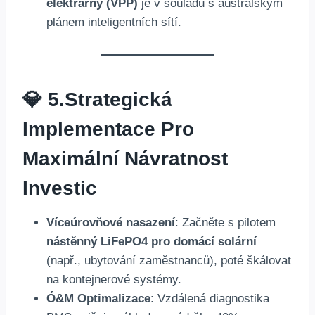
elektrárny (VPP)
je v souladu s australským
plánem inteligentních sítí.
💎 5.
Strategická
Implementace Pro
Maximální Návratnost
Investic
Víceúrovňové nasazení
: Začněte s pilotem
nástěnný LiFePO4 pro domácí solární
(např., ubytování zaměstnanců), poté škálovat
na kontejnerové systémy.
Ó&M Optimalizace
: Vzdálená diagnostika