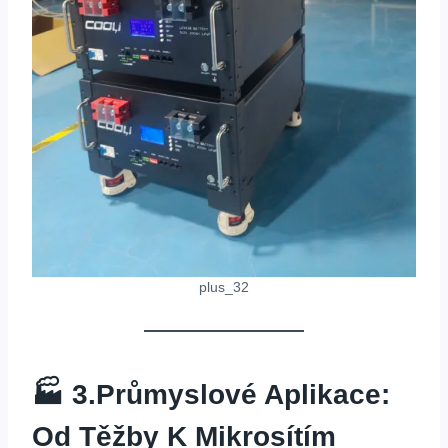
plus_32
🏭 3.
Průmyslové Aplikace:
Od Těžby K Mikrosítím