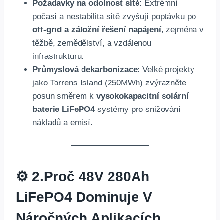
Požadavky na odolnost sítě
: Extrémní
počasí a nestabilita sítě zvyšují poptávku po
off-grid a záložní řešení napájení
, zejména v
těžbě, zemědělství, a vzdálenou
infrastrukturu.
Průmyslová dekarbonizace
: Velké projekty
jako Torrens Island (250MWh) zvýrazněte
posun směrem k
vysokokapacitní solární
baterie LiFePO4
systémy pro snižování
nákladů a emisí.
⚙️ 2.
Proč 48V 280Ah
LiFePO4 Dominuje V
Náročných Aplikacích