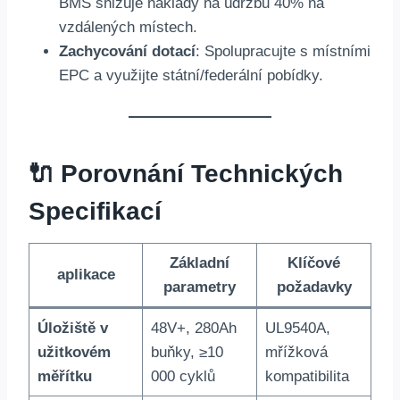
BMS snižuje náklady na údržbu 40% na
vzdálených místech.
Zachycování dotací
: Spolupracujte s místními
EPC a využijte státní/federální pobídky.
🔌 Porovnání Technických
Specifikací
Základní
Klíčové
aplikace
parametry
požadavky
Úložiště v
48V+, 280Ah
UL9540A,
užitkovém
buňky, ≥10
mřížková
měřítku
000 cyklů
kompatibilita