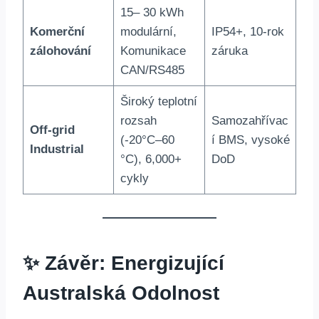
15– 30 kWh
Komerční
modulární,
IP54+, 10-rok
zálohování
Komunikace
záruka
CAN/RS485
Široký teplotní
rozsah
Samozahřívac
Off-grid
(-20°C–60
í BMS, vysoké
Industrial
°C), 6,000+
DoD
cykly
✨ Závěr: Energizující
Australská Odolnost