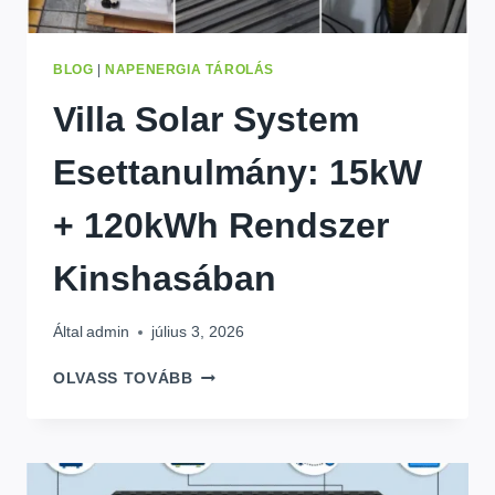
BLOG
|
NAPENERGIA TÁROLÁS
Villa Solar System
Esettanulmány: 15kW
+ 120kWh Rendszer
Kinshasában
Által
admin
július 3, 2026
VILLA
OLVASS TOVÁBB
SOLAR
SYSTEM
ESETTANULMÁNY:
15KW
+