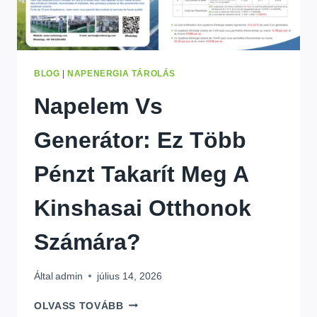
BLOG
|
NAPENERGIA TÁROLÁS
Napelem Vs
Generátor: Ez Több
Pénzt Takarít Meg A
Kinshasai Otthonok
Számára?
Által
admin
július 14, 2026
NAPELEM
OLVASS TOVÁBB