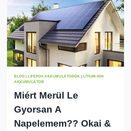
MAXIMÁLIS
ENERGIAMEGTAKARÍTÁS
ÉRDEKÉBEN
2026
BLOG
|
LIFEPO4 AKKUMULÁTOROK
|
LÍTIUM-ION
AKKUMULÁTOR
Miért Merül Le
Gyorsan A
Napelemem?? Okai &