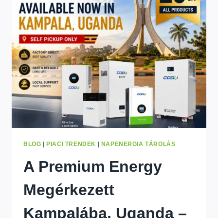
AKKUMULÁTOR??
TELJES
ÉLETTARTAM
ÚTMUTATÓ
(2026)
BLOG
|
PIACI TRENDEK
|
NAPENERGIA TÁROLÁS
A Premium Energy
Megérkezett
Kampalába, Uganda –