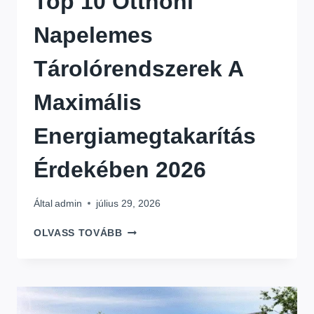
Top 10 Otthoni
Napelemes
Tárolórendszerek A
Maximális
Energiamegtakarítás
Érdekében 2026
Által
admin
július 29, 2026
TOP
OLVASS TOVÁBB
10
OTTHONI
NAPELEMES
TÁROLÓRENDSZEREK
A