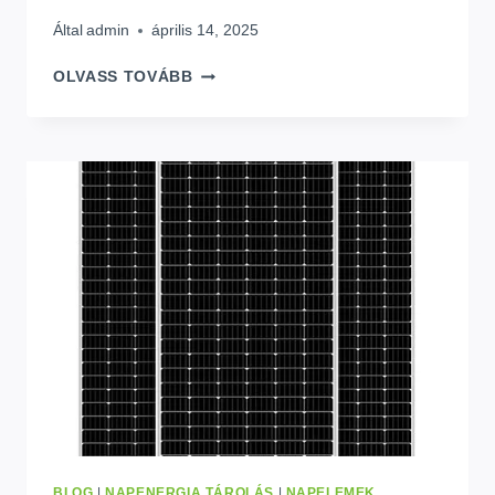
Által
admin
április 14, 2025
10KW
OLVASS TOVÁBB
HIBRID
SZOLÁR
INVERTER:
ÁRÚTMUTATÓ
&
LEGNÉPSZERŰBB
VÁLASZTÁS
2025
BLOG
|
NAPENERGIA TÁROLÁS
|
NAPELEMEK