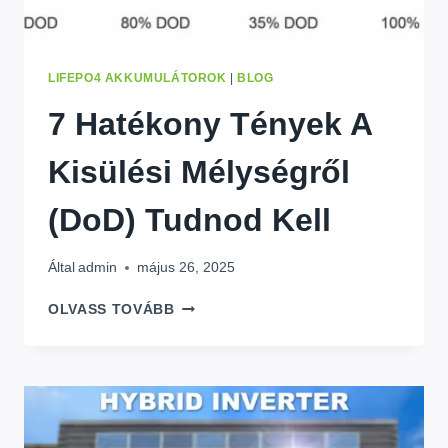
LIFEPO4 AKKUMULÁTOROK
|
BLOG
7 Hatékony Tények A
Kisülési Mélységről
(DoD) Tudnod Kell
Által
admin
május 26, 2025
7
OLVASS TOVÁBB
HATÉKONY
TÉNYEK
A
KISÜLÉSI
MÉLYSÉGRŐL
(DOD)