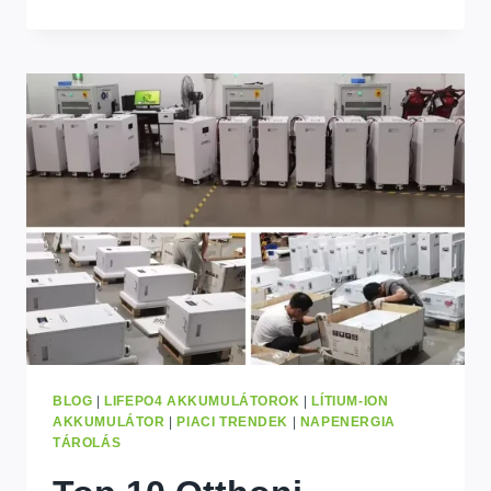
LEGJOBB
NAPELEMES
INVERTER
OTTHONI
HASZNÁLATRA:
2026
VÁSÁRLÁSI
ÚTMUTATÓ
BLOG
|
LIFEPO4 AKKUMULÁTOROK
|
LÍTIUM-ION
AKKUMULÁTOR
|
PIACI TRENDEK
|
NAPENERGIA
TÁROLÁS