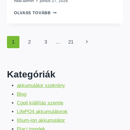
Által
admin
június 27, 2026
RUGALMAS
OLVASS TOVÁBB
NAPELEMEK
VS.
MONO
NAPELEM
Oldalnavigáció
Következő
1
2
3
…
21
FÉLBEVÁGVA:
MELYIK
oldal
A
MEGFELELŐ
AZ
Kategóriák
ÖN
PROJEKTJÉHEZ?
akkumulátor szekrény
Blog
Cooli kiállítás szemle
LifePO4 akkumulátorok
lítium-ion akkumulátor
Piaci trendek