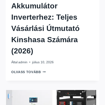
Akkumulátor
Inverterhez: Teljes
Vásárlási Útmutató
Kinshasa Számára
(2026)
Által
admin
július 10, 2026
A
OLVASS TOVÁBB
LEGJOBB
AKKUMULÁTOR
INVERTERHEZ:
TELJES
VÁSÁRLÁSI
ÚTMUTATÓ