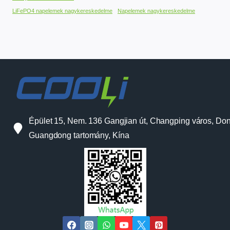
LiFePO4 napelemek nagykereskedelme
Napelemek nagykereskedelme
Épület 15, Nem. 136 Gangjian út, Changping város, Do
Guangdong tartomány, Kína