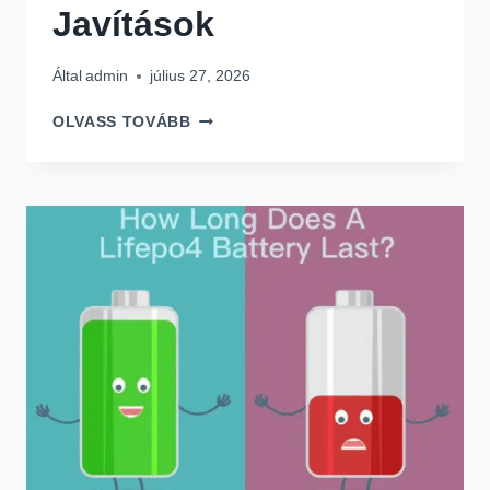
Javítások
Által
admin
július 27, 2026
MIÉRT
OLVASS TOVÁBB
MERÜL
LE
GYORSAN
A
NAPELEMEM??
OKAI
&
JAVÍTÁSOK