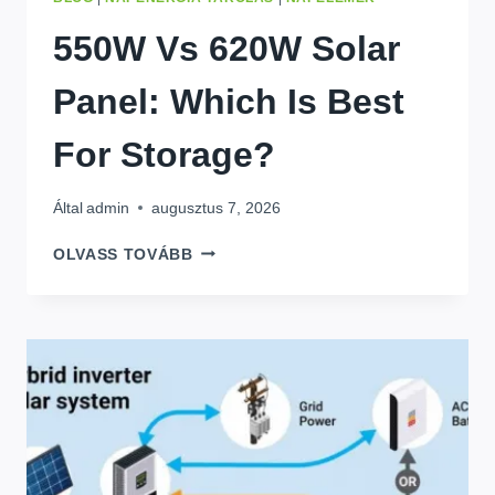
550
W Vs 620W Solar
Panel
:
Which Is Best
For Storage
?
Által
admin
augusztus 7, 2026
550
W
OLVASS TOVÁBB
VS
620W
SOLAR
PANEL
:
WHICH
IS
BEST
FOR
STORAGE
?