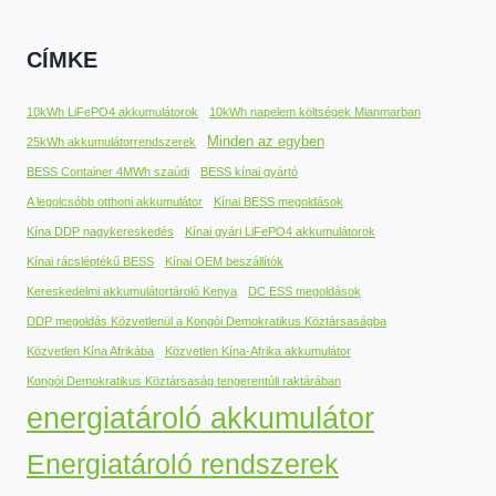
CÍMKE
10kWh LiFePO4 akkumulátorok
10kWh napelem költségek Mianmarban
Minden az egyben
25kWh akkumulátorrendszerek
BESS Container 4MWh szaúdi
BESS kínai gyártó
A legolcsóbb otthoni akkumulátor
Kínai BESS megoldások
Kína DDP nagykereskedés
Kínai gyári LiFePO4 akkumulátorok
Kínai rácsléptékű BESS
Kínai OEM beszállítók
Kereskedelmi akkumulátortároló Kenya
DC ESS megoldások
DDP megoldás Közvetlenül a Kongói Demokratikus Köztársaságba
Közvetlen Kína Afrikába
Közvetlen Kína-Afrika akkumulátor
Kongói Demokratikus Köztársaság tengerentúli raktárában
energiatároló akkumulátor
Energiatároló rendszerek