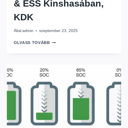
& ESS Kinshasában,
KDK
Által
admin
szeptember 23, 2025
(A
OLVASS TOVÁBB
TOBORZÁS
FELFÜGGESZTVE)CSATLAKOZZ
CSAPATUNKHOZ:
HELYI
ÉRTÉKESÍTÉSI
ASSZISZTENS
A
PV-
HEZ
&
ESS
KINSHASÁBAN,
KDK