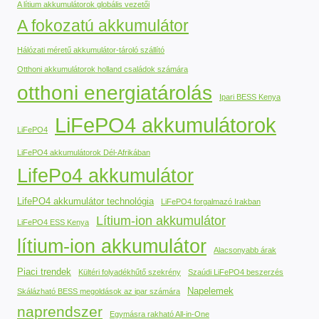
A lítium akkumulátorok globális vezetői
A fokozatú akkumulátor
Hálózati méretű akkumulátor-tároló szállító
Otthoni akkumulátorok holland családok számára
otthoni energiatárolás
Ipari BESS Kenya
LiFePO4 akkumulátorok
LiFePO4
LiFePO4 akkumulátorok Dél-Afrikában
LifePo4 akkumulátor
LifePO4 akkumulátor technológia
LiFePO4 forgalmazó Irakban
Lítium-ion akkumulátor
LiFePO4 ESS Kenya
lítium-ion akkumulátor
Alacsonyabb árak
Piaci trendek
Kültéri folyadékhűtő szekrény
Szaúdi LiFePO4 beszerzés
Napelemek
Skálázható BESS megoldások az ipar számára
naprendszer
Egymásra rakható All-in-One