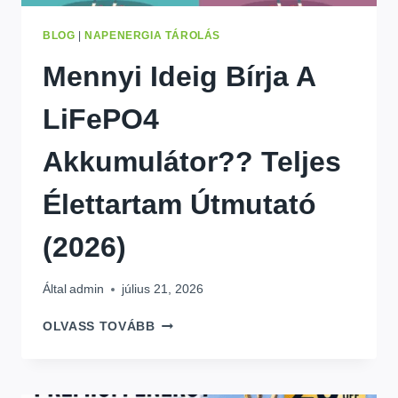
BLOG
|
NAPENERGIA TÁROLÁS
Mennyi Ideig Bírja A
LiFePO4
Akkumulátor?? Teljes
Élettartam Útmutató
(2026)
Által
admin
július 21, 2026
MENNYI
OLVASS TOVÁBB
IDEIG
BÍRJA
A
LIFEPO4