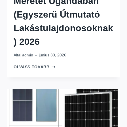
Méretet Ugandában
(Egyszerű Útmutató
Lakástulajdonosoknak
) 2026
Által
admin
június 30, 2026
HOGYAN
OLVASS TOVÁBB
VÁLASSZUK
KI
A
MEGFELELŐ
NAPELEM-
MÉRETET
UGANDÁBAN
(EGYSZERŰ
ÚTMUTATÓ
LAKÁSTULAJDONOSOKNAK)