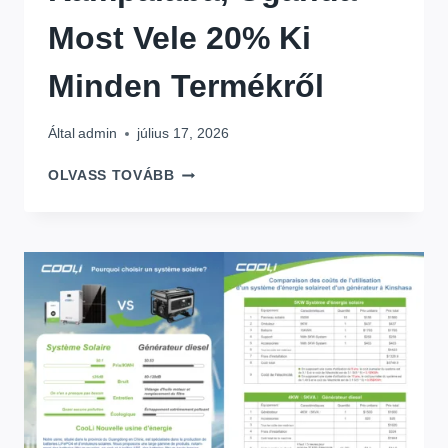
Most Vele 20% Ki
Minden Termékről
Által
admin
július 17, 2026
A
OLVASS TOVÁBB
PREMIUM
ENERGY
MEGÉRKEZETT
KAMPALÁBA,
UGANDA
–
MOST
VELE
20%
KI
MINDEN
TERMÉKRŐL