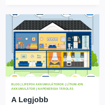
VS
GENERÁTOR:
EZ
TÖBB
PÉNZT
TAKARÍT
MEG
A
KINSHASAI
OTTHONOK
SZÁMÁRA?
BLOG
|
LIFEPO4 AKKUMULÁTOROK
|
LÍTIUM-ION
AKKUMULÁTOR
|
NAPENERGIA TÁROLÁS
A Legjobb