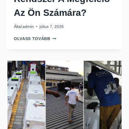
Az Ön Számára?
Által
admin
július 7, 2026
FALRA
OLVASS TOVÁBB
SZERELHETŐ
VS
RACK
AKKUMULÁTOR:
MELYIK
ENERGIATÁROLÓ
RENDSZER
A
MEGFELELŐ
AZ
ÖN
SZÁMÁRA?