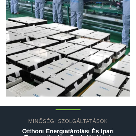
MINŐSÉGI SZOLGÁLTATÁSOK
Otthoni Energiatárolási És Ipari