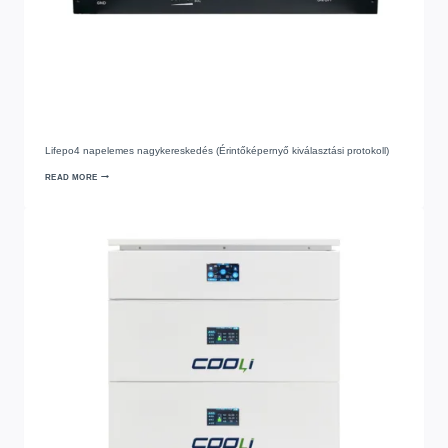
Lifepo4 napelemes nagykereskedés (Érintőképernyő kiválasztási protokoll)
READ MORE