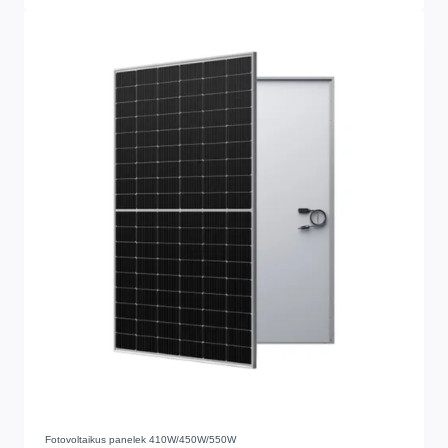
Fotovoltaikus panelek 410W/450W/550W