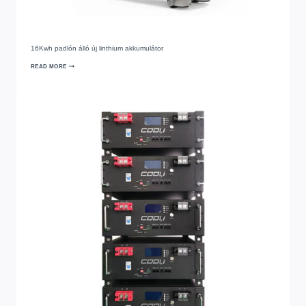
16Kwh padlón álló új linthium akkumulátor
READ MORE