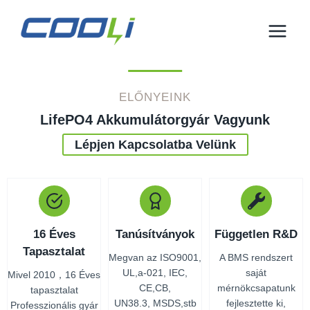
Ugrás
a
tartalomra
ELŐNYEINK
LifePO4 Akkumulátorgyár Vagyunk
Lépjen Kapcsolatba Velünk
16 Éves
Tanúsítványok
Független R&D
Tapasztalat
Megvan az ISO9001,
A BMS rendszert
UL,a-021, IEC,
saját
Mivel 2010，16 Éves
CE,CB,
mérnökcsapatunk
tapasztalat
UN38.3, MSDS,stb
fejlesztette ki,
Professzionális gyár