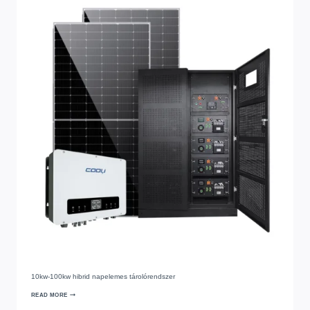
10kw-100kw hibrid napelemes tárolórendszer
READ MORE