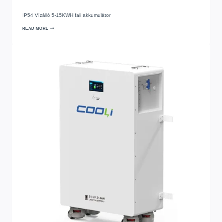
IP54 Vízálló 5-15KWH fali akkumulátor
READ MORE