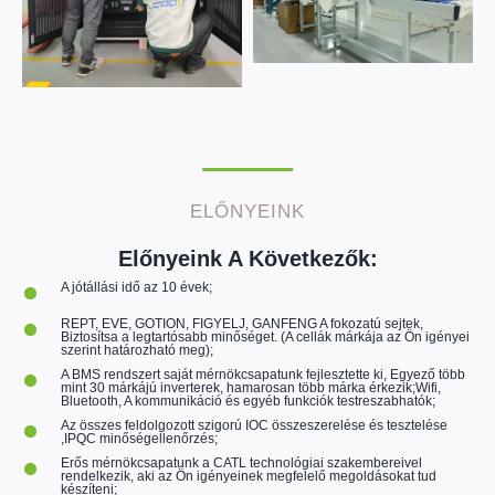
ELŐNYEINK
Előnyeink A Következők:
A jótállási idő az 10 évek;
REPT, EVE, GOTION, FIGYELJ, GANFENG A fokozatú sejtek,
Biztosítsa a legtartósabb minőséget. (A cellák márkája az Ön igényei
szerint határozható meg);
A BMS rendszert saját mérnökcsapatunk fejlesztette ki, Egyező több
mint 30 márkájú inverterek, hamarosan több márka érkezik;Wifi,
Bluetooth, A kommunikáció és egyéb funkciók testreszabhatók;
Az összes feldolgozott szigorú IOC összeszerelése és tesztelése
,IPQC minőségellenőrzés;
Erős mérnökcsapatunk a CATL technológiai szakembereivel
rendelkezik, aki az Ön igényeinek megfelelő megoldásokat tud
készíteni;