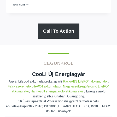
READ MORE
Call To Action
CÉGÜNKRŐL
CooLi Új Energiagyár
A gyár Lifepo4 akkumulátorokat gyárt(
Rack/ABS LifePO4 akkumulátor
;
Falra szerelhető LifePO4 akkumulátor
;
Nagyfeszültségű/erősítő LifePO4
akkumulátor
;
Halmozott energiatároló akkumulátor
；Energiatároló
szekrény; stb.) Kínában, Guangdong.
16 Éves tapasztalat Professzionális gyár 3 termelési célú
épületek(Alapították 2010) ISO9001, UL,a-021, IEC,CE,CB,UN38.3, MSDS
stb. tanúsítványok.