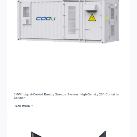
5
MWh Liquid-Cooled Energy Storage System
|
High-Density 20ft Container
Solution
READ MORE