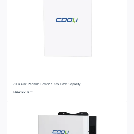
All-in-One Portable Power
: 500
W 1kWh Capacity
READ MORE