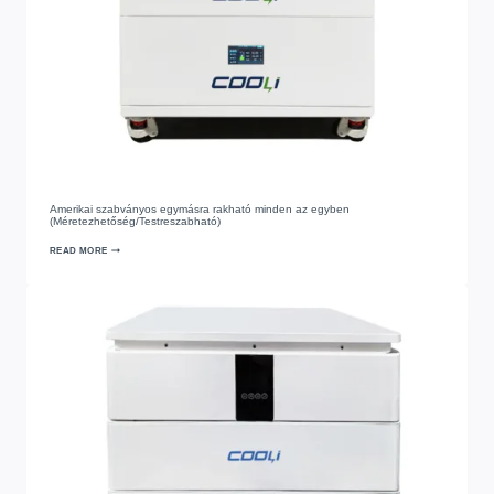
Amerikai szabványos egymásra rakható minden az egyben
(Méretezhetőség/Testreszabható)
READ MORE