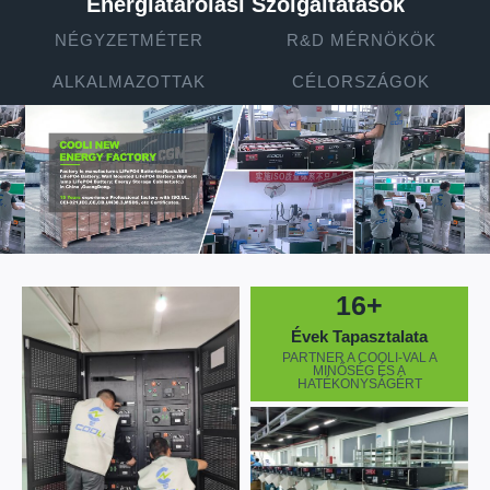
Energiatárolási Szolgáltatások
NÉGYZETMÉTER
R&D MÉRNÖKÖK
ALKALMAZOTTAK
CÉLORSZÁGOK
16+
Évek Tapasztalata
PARTNER A COOLI-VAL A
MINŐSÉG ÉS A
HATÉKONYSÁGÉRT