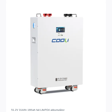
51.2V 314Ah 16Kwh fali LifePO4 akkumulátor