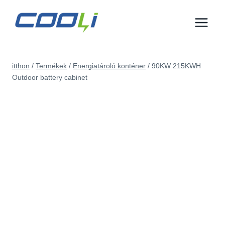
Ugrás
a
tartalomra
itthon
/
Termékek
/
Energiatároló konténer
/
90
KW 215KWH
Outdoor battery cabinet