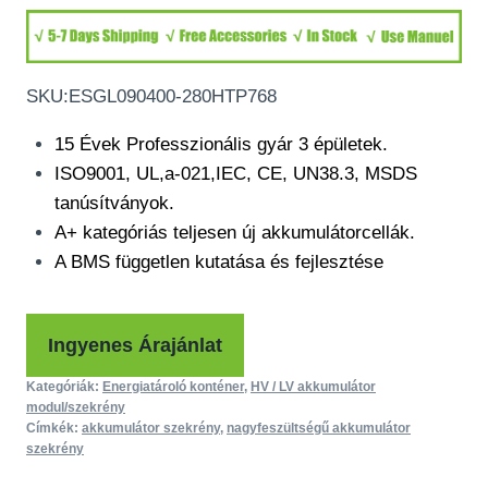
SKU:
ESGL090400-280HTP768
15 Évek Professzionális gyár 3 épületek.
ISO9001, UL,a-021,IEC, CE, UN38.3, MSDS
tanúsítványok.
A+ kategóriás teljesen új akkumulátorcellák.
A BMS független kutatása és fejlesztése
Ingyenes Árajánlat
Kategóriák:
Energiatároló konténer
,
HV / LV akkumulátor
modul/szekrény
Címkék:
akkumulátor szekrény
,
nagyfeszültségű akkumulátor
szekrény