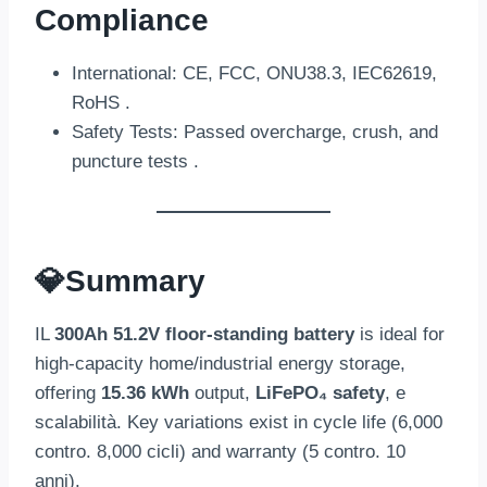
Compliance
International
: CE,
FCC
, ONU38.3, IEC62619,
RoHS
.
Safety Tests
:
Passed overcharge
,
crush
,
and
puncture tests
.
💎
Summary
IL
300
Ah 51.2V floor-standing battery
is ideal for
high-capacity home/industrial energy storage
,
offering
15.36 kWh
output
,
LiFePO₄ safety
, e
scalabilità.
Key variations exist in cycle life
(6,000
contro. 8,000 cicli)
and warranty
(5 contro. 10
anni).