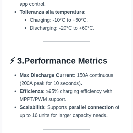
app control
.
Tolleranza alla temperatura
:
Charging
: -10
°C to +60°C
.
Discharging
: -20
°C to +60°C
.
⚡ 3.
Performance Metrics
Max Discharge Current
: 150
A continuous
(200
A peak for
10
seconds
).
Efficienza
:
≥95% charging efficiency with
MPPT/PWM support
.
Scalabilità
:
Supports
parallel connection
of
up to
16
units for larger capacity needs
.