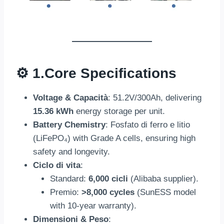
⚙️ 1.
Core Specifications
Voltage
& Capacità
: 51.2
V/300Ah
,
delivering
15.36 kWh
energy storage per unit
.
Battery Chemistry
: Fosfato di ferro e litio
(LiFePO₄)
with Grade A cells
,
ensuring high
safety and longevity
.
Ciclo di vita
:
Standard
:
6,000 cicli
(
Alibaba supplier
).
Premio:
>8,000 cycles
(
SunESS model
with 10-year warranty
).
Dimensioni & Peso
: