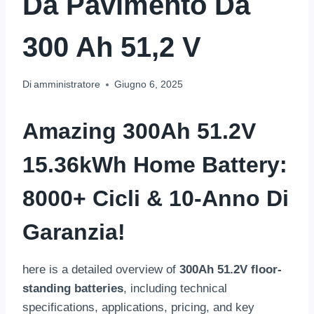
Da Pavimento Da
300 Ah 51,2 V
Di
amministratore
Giugno 6, 2025
Amazing
300
Ah 51.2V
15.36
KWh Home Battery
:
8000+ Cicli & 10-Anno Di
Garanzia!
here is a detailed overview of
300
Ah 51.2V floor-
standing batteries
,
including technical
specifications
,
applications
,
pricing
,
and key