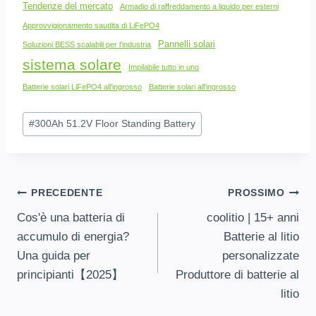
Tendenze del mercato
Armadio di raffreddamento a liquido per esterni
Approvvigionamento saudita di LiFePO4
Pannelli solari
Soluzioni BESS scalabili per l'industria
sistema solare
Impilabile tutto in uno
Batterie solari LiFePO4 all'ingrosso
Batterie solari all'ingrosso
Tag
#
300
Ah 51.2V Floor Standing Battery
dei
post:
Posta
PRECEDENTE
PROSSIMO
Cos'è una batteria di
coolitio | 15+ anni
Navigazione
accumulo di energia?
Batterie al litio
Una guida per
personalizzate
principianti【2025】
Produttore di batterie al
litio