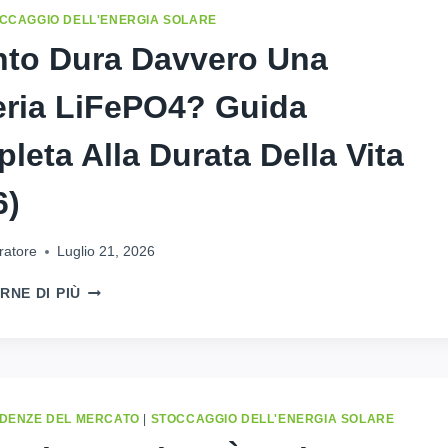
SCARICA
CCAGGIO DELL'ENERGIA SOLARE
VELOCEMENTE?
to Dura Davvero Una
CAUSE
&
eria LiFePO4? Guida
CORREZIONI
leta Alla Durata Della Vita
6)
ratore
Luglio 21, 2026
QUANTO
RNE DI PIÙ
DURA
DAVVERO
UNA
BATTERIA
LIFEPO4?
GUIDA
DENZE DEL MERCATO
|
STOCCAGGIO DELL'ENERGIA SOLARE
COMPLETA