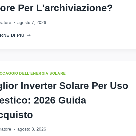
PER
iore Per L'archiviazione?
2025
ratore
agosto 7, 2026
550W
RNE DI PIÙ
RISPETTO
AL
PANNELLO
SOLARE
DA
620
CCAGGIO DELL'ENERGIA SOLARE
W:
glior Inverter Solare Per Uso
QUAL
È
stico: 2026 Guida
LA
SOLUZIONE
MIGLIORE
acquisto
PER
L'ARCHIVIAZIONE?
ratore
agosto 3, 2026