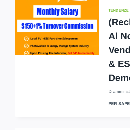
TENDENZE
(Rec
Al N
Vend
& ES
Demo
Di
amminist
PER SAPE