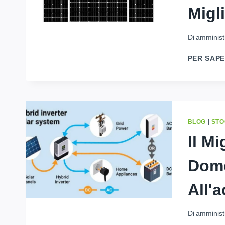
Migl
Di
amminist
PER SAPE
BLOG
|
STO
Il Mi
Dome
All'
Di
amminist