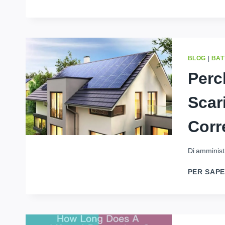
BLOG
|
BAT
Perc
Scar
Corr
Di
amminist
PER SAPE