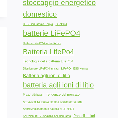
stoccaggio energetico
domestico
BESS industriale Kenya
LiFePO4
batterie LiFePO4
Batterie LiFePO4 in Sud Africa
Batteria LifePo4
Tecnologia della batteria LifePO4
Distributore LiFePO4 in Iraq
LiFePO4 ESS Kenya
Batteria agli ioni di litio
batteria agli ioni di litio
Tendenze del mercato
Prezzi più bassi
Armadio di raffreddamento a liquido per esterni
Approvvigionamento saudita di LiFePO4
Pannelli solari
Soluzioni BESS scalabili per l'industria