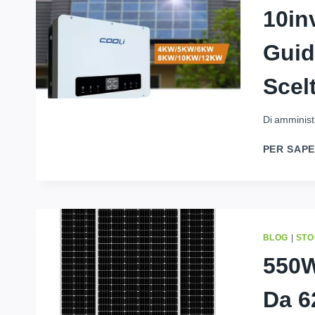
10in
Guid
Scel
Di
amminist
PER SAPE
BLOG
|
STO
550W
Da 6