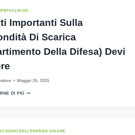
ASSISTENTE
ALLE
LIFEPO4
|
BLOG
VENDITE
ti Importanti Sulla
LOCALE
PER
ondità Di Scarica
IL
FOTOVOLTAICO
&
artimento Della Difesa) Devi
ESS
A
re
KINSHASA,
REPUBBLICA
DEMOCRATICA
ratore
Maggio 26, 2025
DEL
CONGO
7
RNE DI PIÙ
FATTI
IMPORTANTI
SULLA
PROFONDITÀ
DI
SCARICA
CCAGGIO DELL'ENERGIA SOLARE