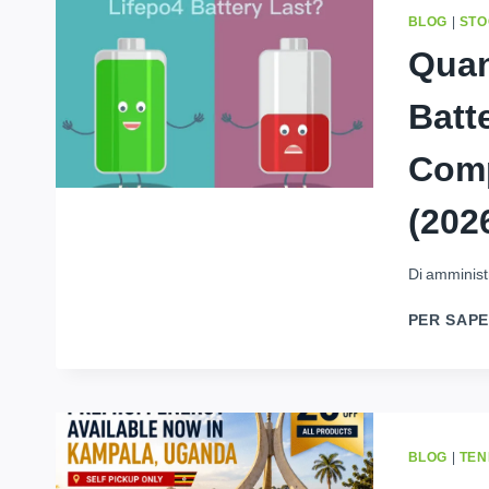
BLOG
|
STO
Quan
Batt
Comp
(202
Di
amminist
PER SAPE
BLOG
|
TEN