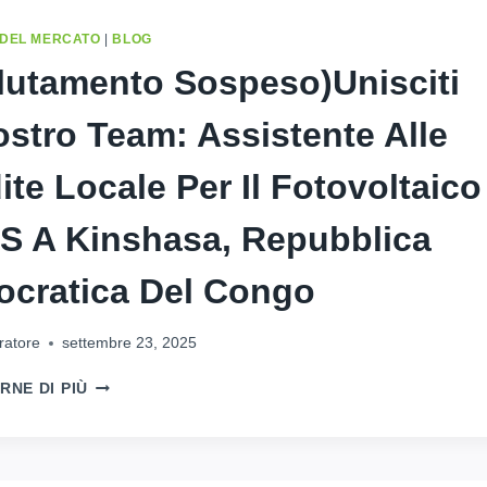
 DEL MERCATO
|
BLOG
lutamento Sospeso)Unisciti
ostro Team: Assistente Alle
ite Locale Per Il Fotovoltaico
S A Kinshasa, Repubblica
cratica Del Congo
ratore
settembre 23, 2025
(RECLUTAMENTO
RNE DI PIÙ
SOSPESO)UNISCITI
AL
NOSTRO
TEAM: