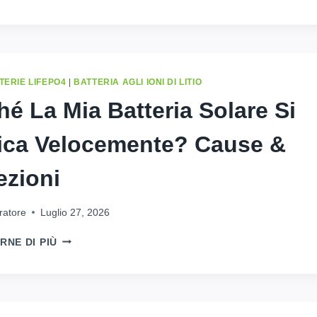
10
SISTEMI
DI
ACCUMULO
DOMESTICO
CON
TERIE LIFEPO4
|
BATTERIA AGLI IONI DI LITIO
BATTERIE
hé La Mia Batteria Solare Si
SOLARI
PER
ica Velocemente? Cause &
IL
MASSIMO
RISPARMIO
ezioni
ENERGETICO
IN
ratore
Luglio 27, 2026
2026
PERCHÉ
RNE DI PIÙ
LA
MIA
BATTERIA
SOLARE
SI