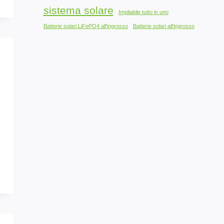
sistema solare
Impilabile tutto in uno
Batterie solari LiFePO4 all'ingrosso
Batterie solari all'ingrosso