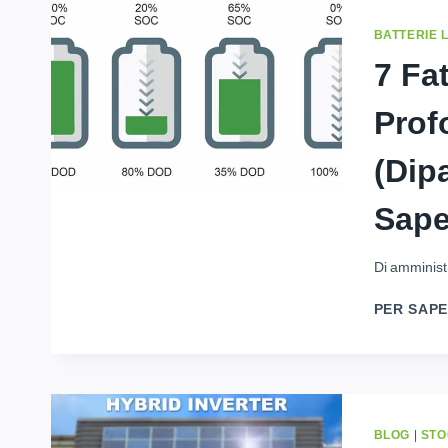
BATTERIE 
7 Fat
Prof
(Dip
Sape
Di
amminist
PER SAPE
BLOG
|
STO