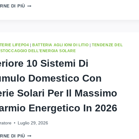
IL
RNE DI PIÙ
MIGLIOR
INVERTER
SOLARE
PER
USO
DOMESTICO:
TERIE LIFEPO4
|
BATTERIA AGLI IONI DI LITIO
|
TENDENZE DEL
2026
|
STOCCAGGIO DELL'ENERGIA SOLARE
GUIDA
riore 10 Sistemi Di
ALL'ACQUISTO
mulo Domestico Con
erie Solari Per Il Massimo
armio Energetico In 2026
ratore
Luglio 29, 2026
SUPERIORE
RNE DI PIÙ