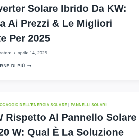
(DIPARTIMENTO
verter Solare Ibrido Da KW:
DELLA
DIFESA)
a Ai Prezzi & Le Migliori
DEVI
SAPERE
te Per 2025
ratore
aprile 14, 2025
10INVERTER
RNE DI PIÙ
SOLARE
IBRIDO
DA
KW:
GUIDA
AI
CCAGGIO DELL'ENERGIA SOLARE
|
PANNELLI SOLARI
PREZZI
 Rispetto Al Pannello Solare
&
LE
20 W: Qual È La Soluzione
MIGLIORI
SCELTE