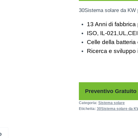
30Sistema solare da KW pe
13 Anni di fabbrica 
ISO, IL-021,UL,CEI
Celle della batteri
Ricerca e sviluppo
Preventivo Gratuito
Categoria:
Sistema solare
Etichetta:
30Sistema solare da K
o