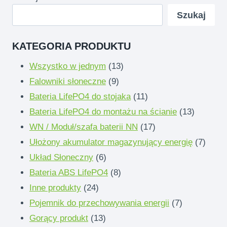
Szukaj
KATEGORIA PRODUKTU
13
Wszystko w jednym
13
9
produkty
Falowniki słoneczne
9
produkty
11
Bateria LifePO4 do stojaka
11
produkty
13
Bateria LifePO4 do montażu na ścianie
13
17
produkty
WN / Moduł/szafa baterii NN
17
produkty
7
Ułożony akumulator magazynujący energię
7
6
produk
Układ Słoneczny
6
produkty
8
Bateria ABS LifePO4
8
24
produkty
Inne produkty
24
produkty
7
Pojemnik do przechowywania energii
7
13
produkty
Gorący produkt
13