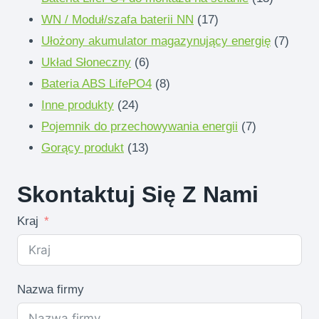
17
produkty
WN / Moduł/szafa baterii NN
17
produkty
7
Ułożony akumulator magazynujący energię
7
6
produk
Układ Słoneczny
6
produkty
8
Bateria ABS LifePO4
8
24
produkty
Inne produkty
24
produkty
7
Pojemnik do przechowywania energii
7
13
produkty
Gorący produkt
13
produkty
Skontaktuj Się Z Nami
Kraj
Nazwa firmy