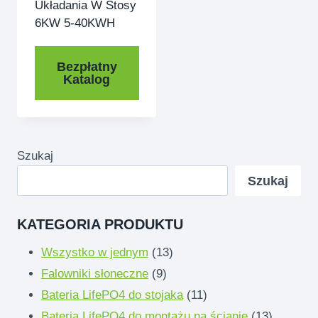
Układania W Stosy
6KW 5-40KWH
Bezpłatny
Katalog
Szukaj
Szukaj
KATEGORIA PRODUKTU
13
Wszystko w jednym
13
9
produkty
Falowniki słoneczne
9
produkty
11
Bateria LifePO4 do stojaka
11
produkty
13
Bateria LifePO4 do montażu na ścianie
13