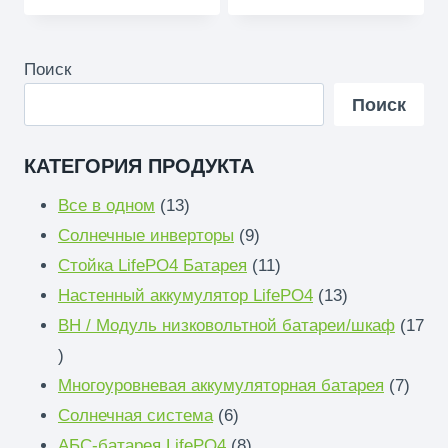
Поиск
Поиск
КАТЕГОРИЯ ПРОДУКТА
13
Все в одном
13
продукты
9
Солнечные инверторы
9
продукты
11
Стойка LifePO4 Батарея
11
продукты
13
Настенный аккумулятор LifePO4
13
продукты
ВН / Модуль низковольтной батареи/шкаф
17
17
продукты
7
Многоуровневая аккумуляторная батарея
7
6
прод
Солнечная система
6
продукты
8
АБС-батарея LifePO4
8