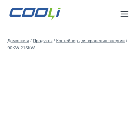
Перейти
к
контенту
Домашняя
/
Продукты
/
Контейнер для хранения энергии
/
90KW 215KW