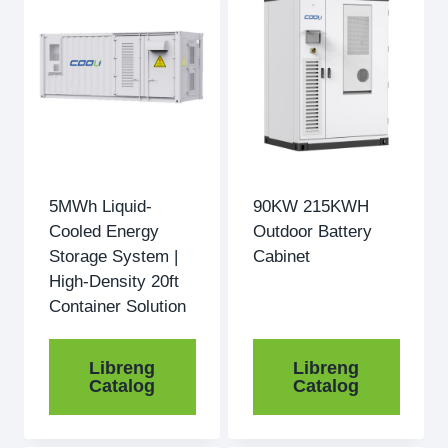
5MWh Liquid-
90
KW 215KWH
Cooled Energy
Outdoor Battery
Storage System |
Cabinet
High-Density 20ft
Container Solution
Libreng
Libreng
Catalog
Catalog