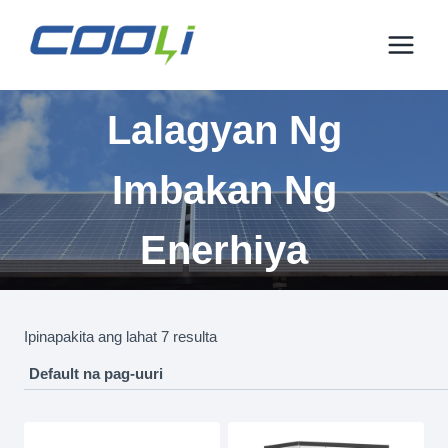
Lumaktaw
sa
nilalaman
Lalagyan Ng
Imbakan Ng
Enerhiya
Ipinapakita ang lahat 7 resulta