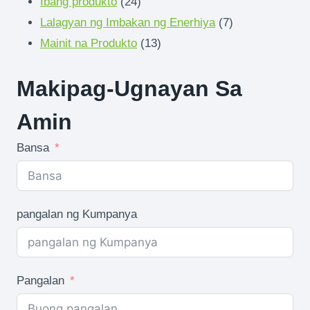
24
produkto
mga
Ibang produkto
24
mga
produkto
7
Lalagyan ng Imbakan ng Enerhiya
7
produkto
13
mga
Mainit na Produkto
13
mga
produkto
Makipag-Ugnayan Sa
produkto
Amin
Bansa
pangalan ng Kumpanya
Pangalan