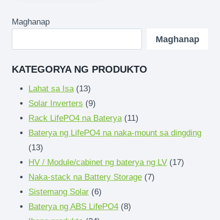
Maghanap
Maghanap
KATEGORYA NG PRODUKTO
13
Lahat sa Isa
13
mga
9
Solar Inverters
9
produkto
mga
11
Rack LifePO4 na Baterya
11
produkto
mga
Baterya ng LifePO4 na naka-mount sa dingding
13
produkto
13
mga
17
HV / Module/cabinet ng baterya ng LV
17
produkto
7
mga
Naka-stack na Battery Storage
7
6
mga
produkto
Sistemang Solar
6
mga
8
produkto
Baterya ng ABS LifePO4
8