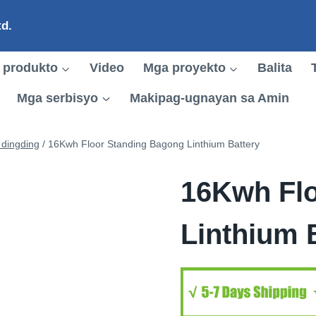
d.
 produkto
Video
Mga proyekto
Balita
Mga serbisyo
Makipag-ugnayan sa Amin
 dingding
/
16Kwh Floor Standing Bagong Linthium Battery
16Kwh Flo
Linthium 