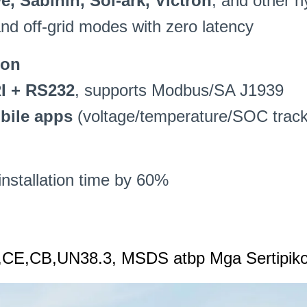
e, Sabihin,
Sol-ark
, Victron
,
and other hy
nd off-grid modes with zero latency
ion
I + RS232
,
supports Modbus/SA J1939
bile apps
(
voltage/temperature/SOC track
installation time by
60%
,CE,CB,UN38.3, MSDS atbp Mga Sertipiko