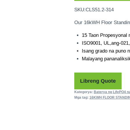
SKU:
CLS51.2-314
Our 16kWH Floor Standin
15 Taon Propesyonal 
ISO9001, UL,ang-021,
Isang grado na puno n
Malayang pananaliksi
Libreng Quote
Kategorya:
Baterya ng LifePO4 n
Mga tag:
16
KWH FLOOR STANDIN