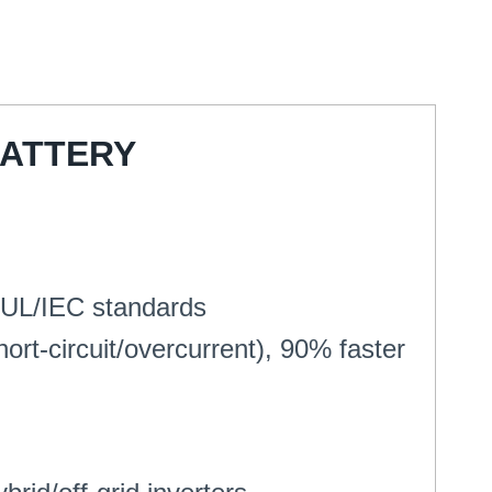
BATTERY
y UL/IEC standards
ort-circuit/overcurrent
), 90%
faster