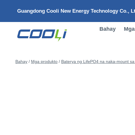
Lumaktaw
Guangdong Cooli New Energy Technology Co., Lt
sa
nilalaman
Bahay
Mga
Bahay
/
Mga produkto
/
Baterya ng LifePO4 na naka-mount sa