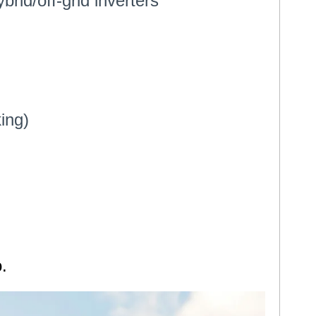
brid/off-grid inverters
ing
)
.