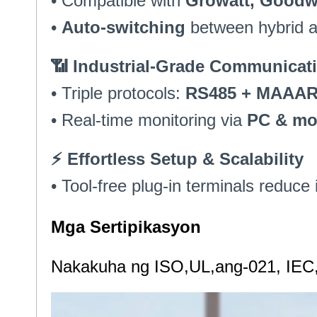
• Compatible with
Growatt, Goodw
•
Auto-switching
between hybrid a
📶 Industrial-Grade Communicat
• Triple protocols
:
RS485 + MAAAR
• Real-time monitoring via
PC
&
mo
⚡ Effortless Setup
& Scalability
• Tool-free plug-in terminals reduce 
Mga Sertipikasyon
Nakakuha ng ISO,UL,ang-021, IEC