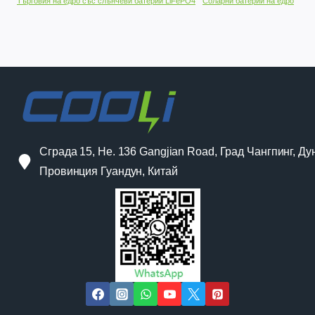
Търговия на едро със слънчеви батерии LiFePO4
Соларни батерии на едро
Сграда 15, Не. 136 Gangjian Road, Град Чангпинг, Ду
Провинция Гуандун, Китай