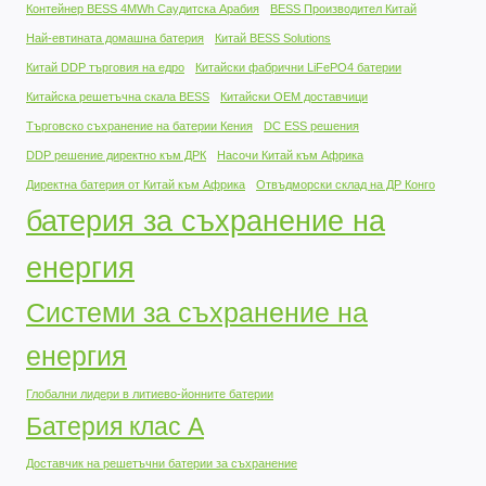
Контейнер BESS 4MWh Саудитска Арабия
BESS Производител Китай
Най-евтината домашна батерия
Китай BESS Solutions
Китай DDP търговия на едро
Китайски фабрични LiFePO4 батерии
Китайска решетъчна скала BESS
Китайски OEM доставчици
Търговско съхранение на батерии Кения
DC ESS решения
DDP решение директно към ДРК
Насочи Китай към Африка
Директна батерия от Китай към Африка
Отвъдморски склад на ДР Конго
батерия за съхранение на
енергия
Системи за съхранение на
енергия
Глобални лидери в литиево-йонните батерии
Батерия клас А
Доставчик на решетъчни батерии за съхранение