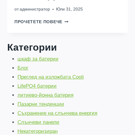
от
администратор
Юли 31, 2025
СПЕСТЕТЕ
ПРОЧЕТЕТЕ ПОВЕЧЕ
ГОЛЯМО:
40%
ДИРЕКТНИ
Категории
ГРУПОВИ
ПОРЪЧКИ
шкаф за батерии
НА
БАТЕРИИ
Блог
ОТ
Преглед на изложбата Cooli
КИТАЙ
КЪМ
LifePO4 батерии
АФРИКА!
литиево-йонна батерия
Пазарни тенденции
Съхранение на слънчева енергия
Слънчеви панели
Некатегоризиран