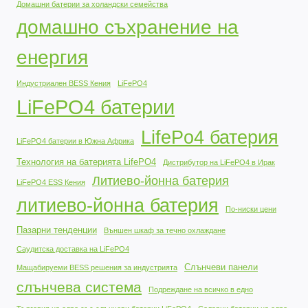
Домашни батерии за холандски семейства
домашно съхранение на
енергия
Индустриален BESS Кения
LiFePO4
LiFePO4 батерии
LifePo4 батерия
LiFePO4 батерии в Южна Африка
Технология на батерията LifePO4
Дистрибутор на LiFePO4 в Ирак
Литиево-йонна батерия
LiFePO4 ESS Кения
литиево-йонна батерия
По-ниски цени
Пазарни тенденции
Външен шкаф за течно охлаждане
Саудитска доставка на LiFePO4
Слънчеви панели
Мащабируеми BESS решения за индустрията
слънчева система
Подреждане на всичко в едно