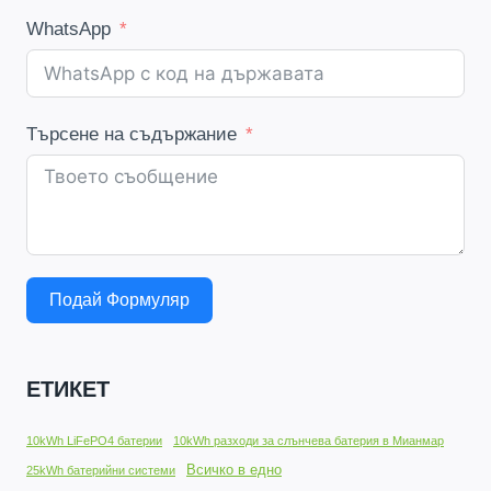
WhatsApp
Търсене на съдържание
Подай Формуляр
ЕТИКЕТ
10kWh LiFePO4 батерии
10kWh разходи за слънчева батерия в Мианмар
Всичко в едно
25kWh батерийни системи