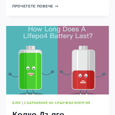
ЗАЩО
ПРОЧЕТЕТЕ ПОВЕЧЕ
МОЯТА
СЛЪНЧЕВА
БАТЕРИЯ
СЕ
ИЗТОЩАВА
БЪРЗО?
ПРИЧИНИ
&
ПОПРАВКИ
БЛОГ
|
СЪХРАНЕНИЕ НА СЛЪНЧЕВА ЕНЕРГИЯ
Колко Дълго