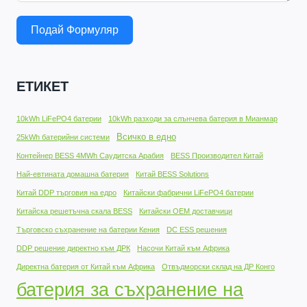
Подай Формуляр
ЕТИКЕТ
10kWh LiFePO4 батерии
10kWh разходи за слънчева батерия в Мианмар
Всичко в едно
25kWh батерийни системи
Контейнер BESS 4MWh Саудитска Арабия
BESS Производител Китай
Най-евтината домашна батерия
Китай BESS Solutions
Китай DDP търговия на едро
Китайски фабрични LiFePO4 батерии
Китайска решетъчна скала BESS
Китайски OEM доставчици
Търговско съхранение на батерии Кения
DC ESS решения
DDP решение директно към ДРК
Насочи Китай към Африка
Директна батерия от Китай към Африка
Отвъдморски склад на ДР Конго
батерия за съхранение на