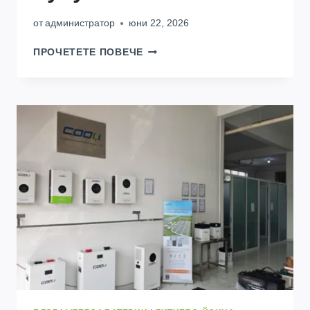
от
администратор
юни 22, 2026
КУПЕТЕ
ПРОЧЕТЕТЕ ПОВЕЧЕ
БАТЕРИЯ
ЗА
СЪХРАНЕНИЕ
НА
ЕНЕРГИЯ
ЗА
СЛЪНЧЕВА
СИСТЕМА
НА
ЕДРО
В
2026:
ЦЕНИ,
ДОСТАВЧИЦИ
&
ПЪЛНО
РЪКОВОДСТВО