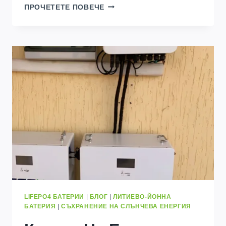
БАТЕРИЙНИ
ПРОЧЕТЕТЕ ПОВЕЧЕ
КЛЕТКИ
КЛАС
A
И
КЛАС
B:
КАКВА
Е
РАЗЛИКАТА
И
КОЙ
ДА
ИЗБЕРЕТЕ?
LIFEPO4 БАТЕРИИ
|
БЛОГ
|
ЛИТИЕВО-ЙОННА
БАТЕРИЯ
|
СЪХРАНЕНИЕ НА СЛЪНЧЕВА ЕНЕРГИЯ