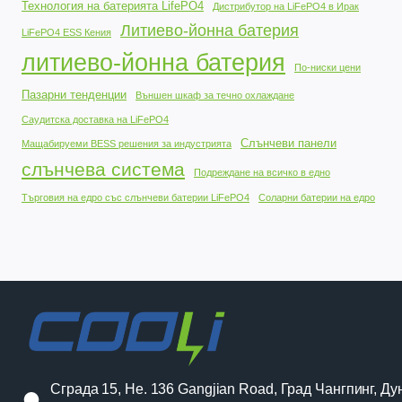
Технология на батерията LifePO4
Дистрибутор на LiFePO4 в Ирак
Литиево-йонна батерия
LiFePO4 ESS Кения
литиево-йонна батерия
По-ниски цени
Пазарни тенденции
Външен шкаф за течно охлаждане
Саудитска доставка на LiFePO4
Слънчеви панели
Мащабируеми BESS решения за индустрията
слънчева система
Подреждане на всичко в едно
Търговия на едро със слънчеви батерии LiFePO4
Соларни батерии на едро
Сграда 15, Не. 136 Gangjian Road, Град Чангпинг, Ду