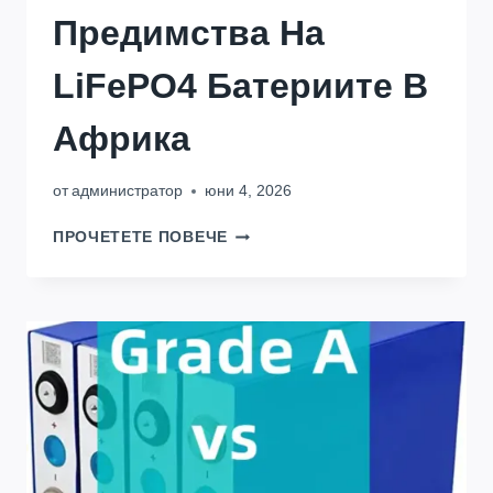
Предимства На
LiFePO4 Батериите В
Африка
от
администратор
юни 4, 2026
В
ПРОЧЕТЕТЕ ПОВЕЧЕ
АФРИКА
:3
ПРОМЕНЯЩИ
ЖИВОТА
ПРЕДИМСТВА
НА
LIFEPO4
БАТЕРИИТЕ
В
АФРИКА