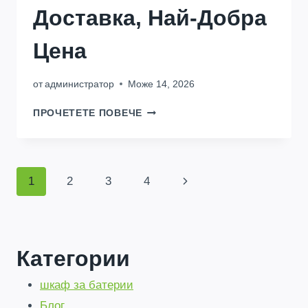
Доставка, Най-Добра
Цена
от
администратор
Може 14, 2026
СЛЪНЧЕВИ
ПРОЧЕТЕТЕ ПОВЕЧЕ
БАТЕРИИ
В
КИНШАСА:
ЛОКАЛЕН
Навигация
Следваща
1
2
3
4
СКЛАД,
БЪРЗА
страница
В
ДОСТАВКА,
НАЙ-
ДОБРА
Страницата
Категории
ЦЕНА
шкаф за батерии
Блог