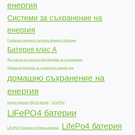
енергия
Системи за съхранение на
енергия
Глобални лидери в литиево-йонните батерии
Батерия клас А
Доставчик на решетъчни батерии за съхранение
Домашни батерии за холандски семейства
домашно съхранение на
енергия
Индустриален BESS Кения
LiFePO4
LiFePO4 батерии
LifePo4 батерия
LiFePO4 батерии в Южна Африка