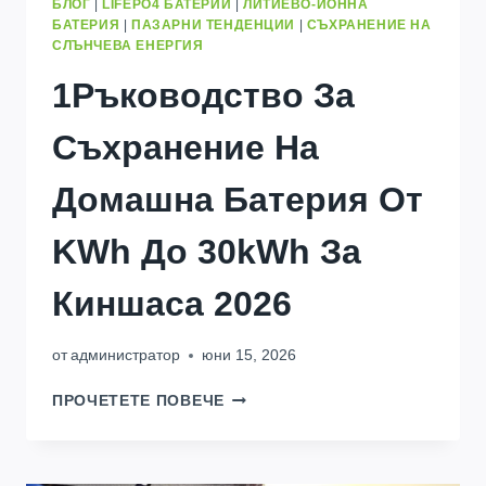
ЗА
БЛОГ
|
LIFEPO4 БАТЕРИИ
|
ЛИТИЕВО-ЙОННА
КУПУВАЧА
БАТЕРИЯ
|
ПАЗАРНИ ТЕНДЕНЦИИ
|
СЪХРАНЕНИЕ НА
СЛЪНЧЕВА ЕНЕРГИЯ
1Ръководство За
Съхранение На
Домашна Батерия От
KWh До 30kWh За
Киншаса 2026
от
администратор
юни 15, 2026
1РЪКОВОДСТВО
ПРОЧЕТЕТЕ ПОВЕЧЕ
ЗА
СЪХРАНЕНИЕ
НА