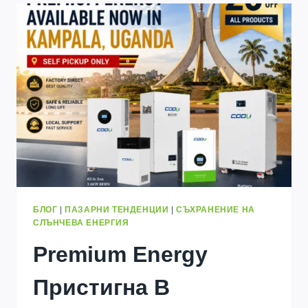
ЕДНА
LIFEPO4
БАТЕРИЯ?
ПЪЛНО
РЪКОВОДСТВО
ЗА
ПРОДЪЛЖИТЕЛНОСТТА
НА
ЖИВОТА
(2026)
БЛОГ
|
ПАЗАРНИ ТЕНДЕНЦИИ
|
СЪХРАНЕНИЕ НА
СЛЪНЧЕВА ЕНЕРГИЯ
Premium Energy
Пристигна В