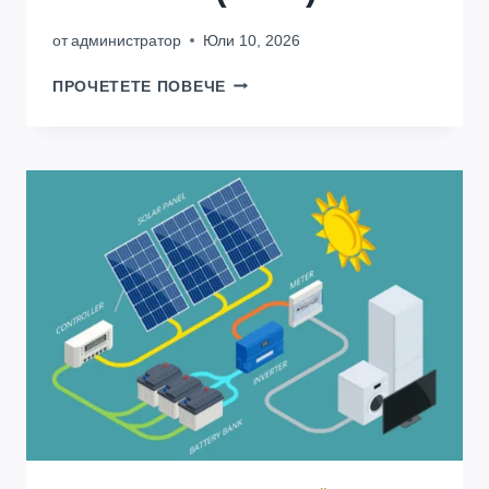
от
администратор
Юли 10, 2026
НАЙ-
ПРОЧЕТЕТЕ ПОВЕЧЕ
ДОБРАТА
БАТЕРИЯ
ЗА
ИНВЕРТОР:
ПЪЛНО
РЪКОВОДСТВО
ЗА
ЗАКУПУВАНЕ
НА
КИНШАСА
(2026)