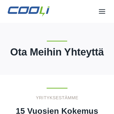
Siirry
sisältöön
Ota Meihin Yhteyttä
YRITYKSESTÄMME
15 Vuosien Kokemus