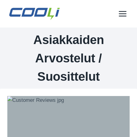
Siirry
sisältöön
Asiakkaiden
Arvostelut /
Suosittelut