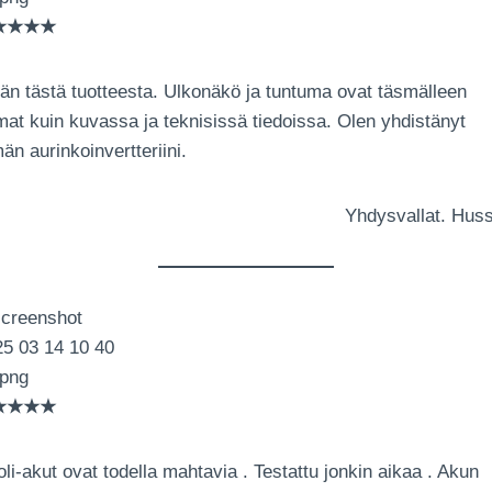
★★★★
än tästä tuotteesta. Ulkonäkö ja tuntuma ovat täsmälleen
at kuin kuvassa ja teknisissä tiedoissa. Olen yhdistänyt
än aurinkoinvertteriini.
Yhdysvallat. Hus
★★★★
li-akut ovat todella mahtavia . Testattu jonkin aikaa . Akun