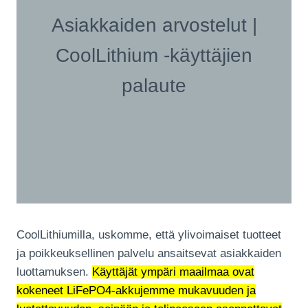
Asiakkaiden arvostelut |
CoolLithium -käyttäjien
palaute
CoolLithiumilla, uskomme, että ylivoimaiset tuotteet
ja poikkeuksellinen palvelu ansaitsevat asiakkaiden
luottamuksen.
Käyttäjät ympäri maailmaa ovat
kokeneet LiFePO4-akkujemme mukavuuden ja