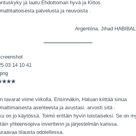
rituskyky ja laatu Ehdottoman hyvä ja Kiitos
attitaitoisesta palvelusta ja neuvoista .
Argentiina. Jihad HABIBAL
★★★★
n tavarat viime viikolla. Ensinnäkin, Haluan kiittää sinua
attimaisesta asenteesta ja avustasi. arvosti sitä .
u on jo käytössä. Toimii erittäin hyvin toistaiseksi. Se on 
ttäin yhteensopiva invertterin ja järjestelmän kanssa.
raavaa tilausta odotellessa.