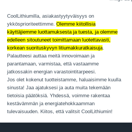
CoolLithiumilla, asiakastyytyväisyys on
ykkösprioriteettimme.
Olemme kiitollisia
käyttäjiemme luottamuksesta ja tuesta, ja olemme
edelleen sitoutuneet toimittamaan luotettavasti,
korkean suorituskyvyn litiumakkuratkaisuja
.
Palautteesi auttaa meitä innovoimaan ja
parantamaan, varmistaa, että vastaamme
jatkossakin energian varastointitarpeesi.
Jos olet kokenut tuotteistamme, haluaisimme kuulla
sinusta! Jaa ajatuksesi ja auta muita tekemään
tietoisia päätöksiä. Yhdessä, voimme rakentaa
kestävämmän ja energiatehokkaamman
tulevaisuuden. Kiitos, että valitsit CoolLithiumin!