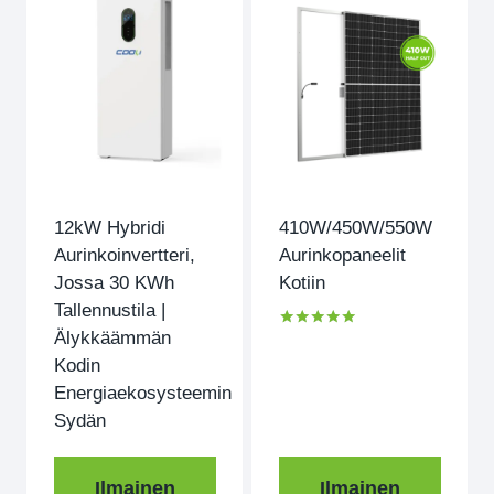
12kW Hybridi
410W/450W/550W
Aurinkoinvertteri,
Aurinkopaneelit
Jossa 30 KWh
Kotiin
Tallennustila |
Älykkäämmän
Arvioitu
5.00
Kodin
ulos 5
Energiaekosysteemin
Sydän
Ilmainen
Ilmainen