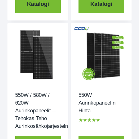
Katalogi
Katalogi
550W / 580W /
550W
620W
Aurinkopaneelin
Aurinkopaneelit –
Hinta
Tehokas Teho
Aurinkosähköjärjestelmiin
Arvioitu
5.00
ulos 5