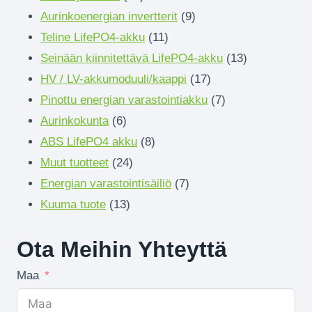
Tuotteet
9
Aurinkoenergian invertterit
9
11
Tuotteet
Teline LifePO4-akku
11
Tuotteet
13
Seinään kiinnitettävä LifePO4-akku
13
17
Tuotteet
HV / LV-akkumoduuli/kaappi
17
Tuotteet
7
Pinottu energian varastointiakku
7
6
Tuotteet
Aurinkokunta
6
Tuotteet
8
ABS LifePO4 akku
8
24
Tuotteet
Muut tuotteet
24
Tuotteet
7
Energian varastointisäiliö
7
13
Tuotteet
Kuuma tuote
13
Tuotteet
Ota Meihin Yhteyttä
Maa