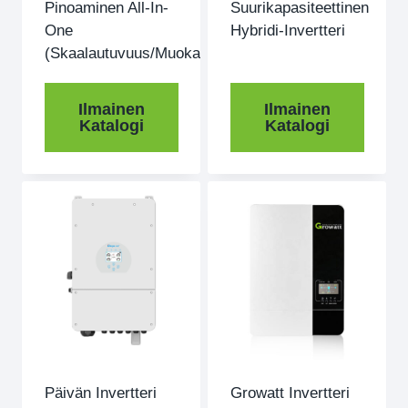
Pinoaminen All-In-
Suurikapasiteettinen
One
Hybridi-Invertteri
(Skaalautuvuus/muokattavissa)
Ilmainen
Ilmainen
Katalogi
Katalogi
Päivän Invertteri
Growatt Invertteri