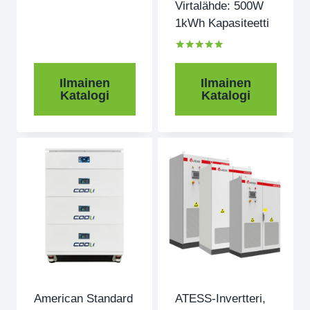
Virtalähde: 500W
1kWh Kapasiteetti
Arvioitu
5.00
ulos 5
Ilmainen
Ilmainen
Katalogi
Katalogi
American Standard
ATESS-Invertteri,