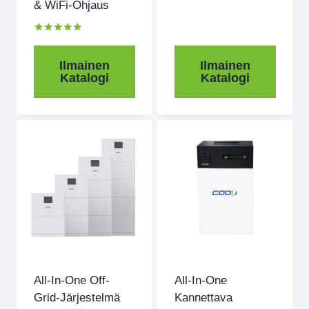
& WiFi-Ohjaus
Arvioitu
5.00
ulos 5
Ilmainen
Ilmainen
Katalogi
Katalogi
All-In-One Off-
All-In-One
Grid-Järjestelmä
Kannettava