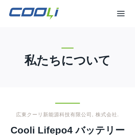
コ
ン
テ
ン
ツ
に
ス
私たちについて
キ
ッ
プ
広東クーリ新能源科技有限公司, 株式会社.
Cooli Lifepo4 バッテリー