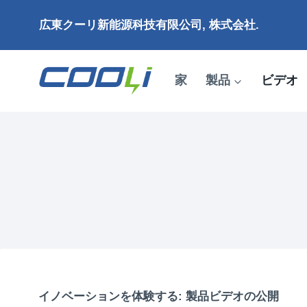
コ
広東クーリ新能源科技有限公司, 株式会社.
ン
テ
ン
家
製品
ビデオ
ツ
に
ス
キ
ッ
プ
イノベーションを体験する: 製品ビデオの公開