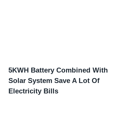
5
KWH Battery Combined With
Solar System Save A Lot Of
Electricity Bills