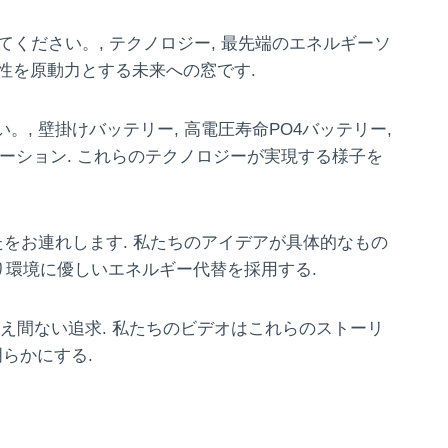
てください。, テクノロジー, 最先端のエネルギーソ
性を原動力とする未来への窓です.
。, 壁掛けバッテリー, 高電圧寿命PO4バッテリー,
ターソリューション. これらのテクノロジーが実現する様子を
をお連れします. 私たちのアイデアが具体的なもの
より環境に優しいエネルギー代替を採用する.
絶え間ない追求. 私たちのビデオはこれらのストーリ
らかにする.