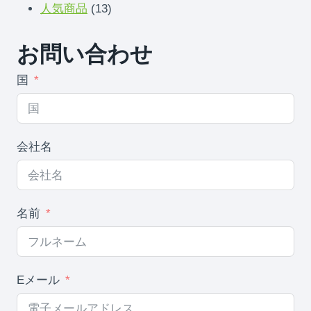
13
品
製
人気商品
13
製
品
お問い合わせ
品
国
会社名
名前
Eメール