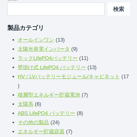
検索
製品カテゴリ
13
オールインワン
13
製
9
太陽光発電インバータ
9
品
製
11
ラックLifePO4バッテリー
11
品
製
13
壁掛け式 LifePO4 バッテリー
13
品
製
HV / LVバッテリーモジュール/キャビネット
17
17
品
製
7
積層型エネルギー貯蔵電池
7
品
6
製
太陽系
6
製
8
品
ABS LifePO4 バッテリー
8
品
24
製
その他の製品
24
製
7
品
エネルギー貯蔵容器
7