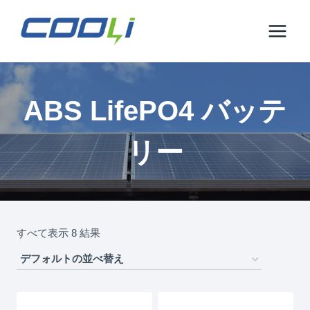
コ
ン
テ
ン
ツ
に
ABS LifePO4 バッテ
ス
キ
リー
ッ
プ
すべて表示 8 結果