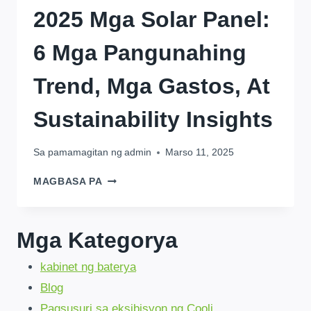
2025 Mga Solar Panel:
6 Mga Pangunahing
Trend, Mga Gastos, At
Sustainability Insights
Sa pamamagitan ng
admin
Marso 11, 2025
2025
MAGBASA PA
MGA
SOLAR
PANEL:
Mga Kategorya
6
MGA
kabinet ng baterya
PANGUNAHING
TREND,
Blog
MGA
Pagsusuri sa eksibisyon ng Cooli
GASTOS,