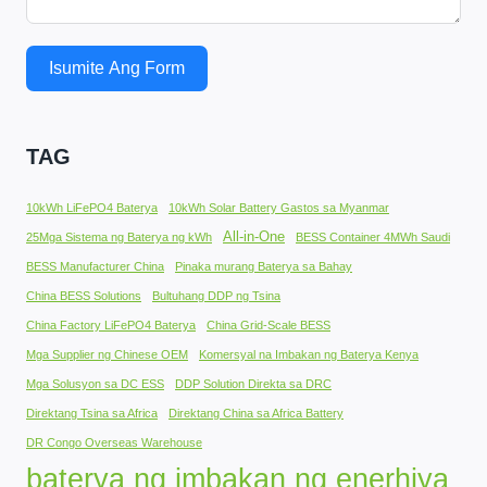
Isumite Ang Form
TAG
10kWh LiFePO4 Baterya
10kWh Solar Battery Gastos sa Myanmar
All-in-One
25Mga Sistema ng Baterya ng kWh
BESS Container 4MWh Saudi
BESS Manufacturer China
Pinaka murang Baterya sa Bahay
China BESS Solutions
Bultuhang DDP ng Tsina
China Factory LiFePO4 Baterya
China Grid-Scale BESS
Mga Supplier ng Chinese OEM
Komersyal na Imbakan ng Baterya Kenya
Mga Solusyon sa DC ESS
DDP Solution Direkta sa DRC
Direktang Tsina sa Africa
Direktang China sa Africa Battery
DR Congo Overseas Warehouse
baterya ng imbakan ng enerhiya