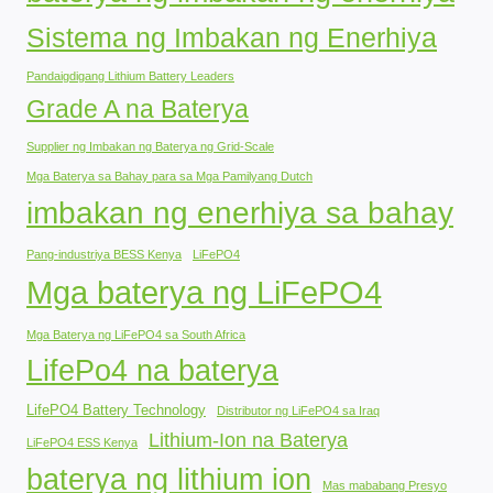
Sistema ng Imbakan ng Enerhiya
Pandaigdigang Lithium Battery Leaders
Grade A na Baterya
Supplier ng Imbakan ng Baterya ng Grid-Scale
Mga Baterya sa Bahay para sa Mga Pamilyang Dutch
imbakan ng enerhiya sa bahay
Pang-industriya BESS Kenya
LiFePO4
Mga baterya ng LiFePO4
Mga Baterya ng LiFePO4 sa South Africa
LifePo4 na baterya
LifePO4 Battery Technology
Distributor ng LiFePO4 sa Iraq
Lithium-Ion na Baterya
LiFePO4 ESS Kenya
baterya ng lithium ion
Mas mababang Presyo