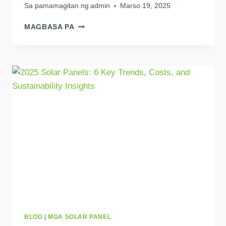
Sa pamamagitan ng
admin
Marso 19, 2025
BALITA
MAGBASA PA
TUNGKOL
SA
SOLAR
ENERGY：
ANG
NIGERIA
AY
MAGTATAYO
NG
1.2GW
PV
MODULE
ASSEMBLY
PLANT
BLOG
|
MGA SOLAR PANEL