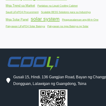
Mga Trend sa Market
Panlabas na Liquid Cooling Cabinet
Saudi LiFePO4 Procurement
Scalable BESS Solutions para sa Industriya
solar system
Mga Solar Panel
Pinagsasalansan ang All-in-One
Pakyawan LiFePO4 Solar Baterya
Pakyawan na mga Baterya ng Solar
Gusali 15, Hindi. 136 Gangjian Road, Bayan ng Changp
Dongguan, Lalawigan ng Guangdong, Tsina