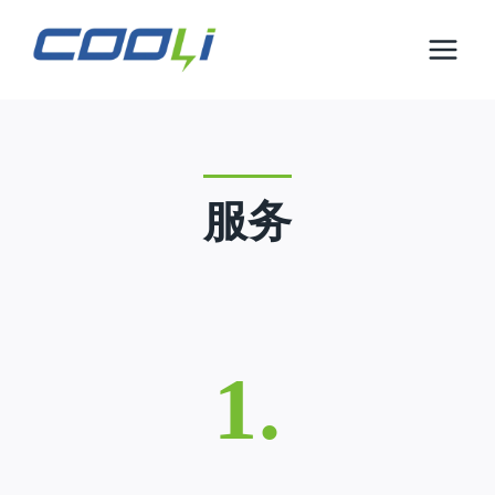
跳
到
内
容
服务
1.