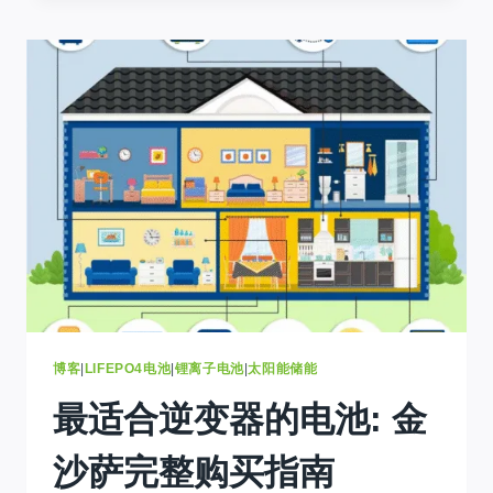
电
池
与
发
电
机:
哪
个
可
以
为
金
沙
萨
的
房
博客
|
LIFEPO4电池
|
锂离子电池
|
太阳能储能
屋
最适合逆变器的电池: 金
节
省
更
沙萨完整购买指南
多