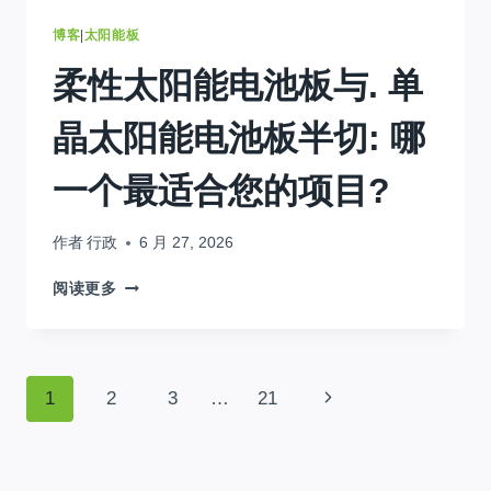
寸
(房
博客
|
太阳能板
主
柔性太阳能电池板与. 单
简
单
指
晶太阳能电池板半切: 哪
南)
2026
一个最适合您的项目?
作者
行政
6 月 27, 2026
柔
阅读更多
性
太
阳
能
页
下
1
2
3
…
21
电
池
一
面
板
与.
页
单