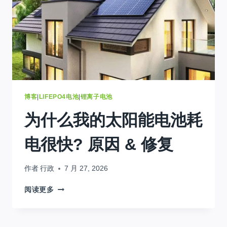
存
储
系
统
可
最
大
程
度
博客
|
LIFEPO4电池
|
锂离子电池
地
为什么我的太阳能电池耗
节
省
能
电很快? 原因 & 修复
源
2026
作者
行政
7 月 27, 2026
为
阅读更多
什
么
我