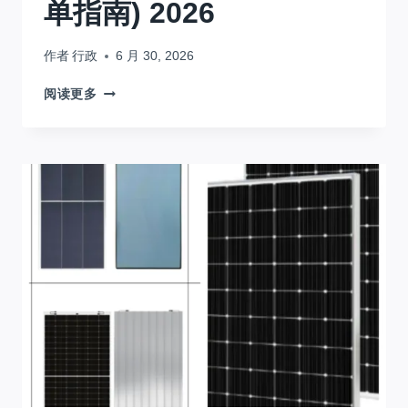
单指南) 2026
作者
行政
6 月 30, 2026
如
阅读更多
何
在
乌
干
达
选
择
合
适
的
太
阳
能
电
池
尺