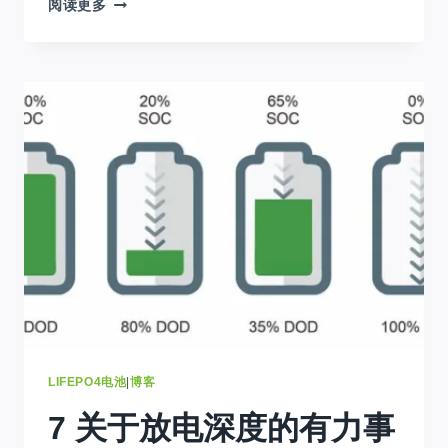
(招
阅读更多
聘
暂
停)
加
入
我
们
的
团
队:
光
伏
本
地
销
售
助
理
LIFEPO4电池
|
博客
&
7 关于放电深度的有力事
金
沙