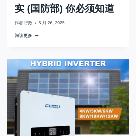
萨
实 (国防部) 你必须知道
的
ESS,
作者
行政
5 月 26, 2025
刚
果
7
阅读更多
民
关
主
于
共
放
和
电
国
深
度
的
有
力
事
实
(国
防
部)
你