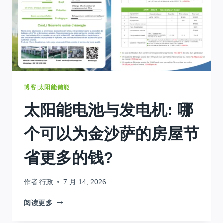
乌
干
达
—
现
在
与
20%
关
博客
|
太阳能储能
闭
太阳能电池与发电机: 哪
所
有
产
个可以为金沙萨的房屋节
品
省更多的钱?
作者
行政
7 月 14, 2026
太
阅读更多
阳
能