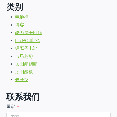
导
类别
晶
太
航
阳
电池柜
能
博客
电
酷力展会回顾
池
板
LifePO4电池
半
锂离子电池
切:
哪
市场趋势
一
太阳能储能
个
最
太阳能板
适
未分类
合
您
的
联系我们
项
目?
国家