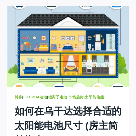
阳
能
系
统
案
例
研
究:
15
千
瓦
+
120
金
沙
萨
博客
|
LIFEPO4电池
|
锂离子电池
|
市场趋势
|
太阳能储能
的
如何在乌干达选择合适的
千
瓦
时
太阳能电池尺寸 (房主简
系
统