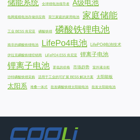
储能系统
A级电池
全球锂电池领导者
家庭储能
电网规模电池存储供应商
荷兰家庭的家用电池
磷酸铁锂电池
工业 BESS 肯尼亚
磷酸铁锂
LifePo4电池
LifePO4电池技术
南非的磷酸铁锂电池
锂离子电池
伊拉克磷酸铁锂经销商
LiFePO4 ESS 肯尼亚
锂离子电池
市场趋势
更低的价格
室外液冷柜
太阳能板
沙特磷酸铁锂采购
适用于工业的可扩展 BESS 解决方案
太阳系
堆叠一体式
批发磷酸铁锂太阳能电池
批发太阳能电池