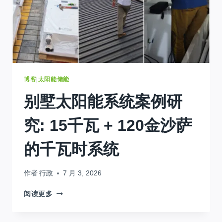
能
系
统
适
合
您?
博客
|
太阳能储能
别墅太阳能系统案例研
究: 15千瓦 + 120金沙萨
的千瓦时系统
作者
行政
7 月 3, 2026
别
阅读更多
墅
太