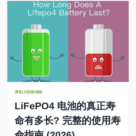
的
太
阳
能
电
池
耗
电
很
快?
原
因
&
修
复
博客
|
太阳能储能
LiFePO4 电池的真正寿
命有多长? 完整的使用寿
命指南 (2026)