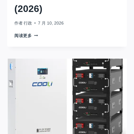
的
(2026)
钱?
作者
行政
7 月 10, 2026
最
阅读更多
适
合
逆
变
器
的
电
池:
金
沙
萨
完
整
购
买