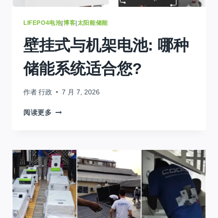
指
南
(2026)
LIFEPO4电池
|
博客
|
太阳能储能
壁挂式与机架电池: 哪种
储能系统适合您?
作者
行政
7 月 7, 2026
壁
阅读更多
挂
式
与
机
架
电
池:
哪
种
储