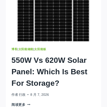
价
格
指
南
&
热
门
精
选
2025
博客
|
太阳能储能
|
太阳能板
550
W Vs 620W Solar
Panel
:
Which Is Best
For Storage
?
作者
行政
8 月 7, 2026
550
W
阅读更多