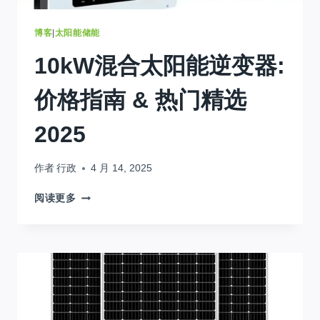
必
须
知
博客
|
太阳能储能
道
10kW混合太阳能逆变器:
价格指南 & 热门精选
2025
作者
行政
4 月 14, 2025
10KW
阅读更多
混
合
太
阳
能
逆
变
器: