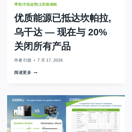
指
博客
|
市场趋势
|
太阳能储能
南
优质能源已抵达坎帕拉,
(2026)
乌干达 — 现在与 20%
关闭所有产品
作者
行政
7 月 17, 2026
优
阅读更多
质
能
源
已
抵
达
坎
帕
拉,