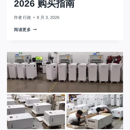
2026 购买指南
作者
行政
8 月 3, 2026
最
阅读更多
佳
家
用
太
阳
能
逆
变
器:
2026
购
买
指
南