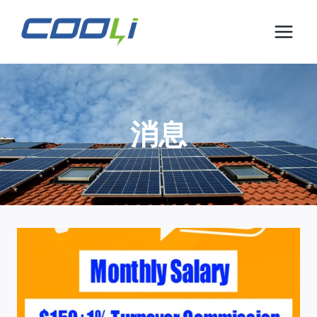
跳
到
内
容
消息