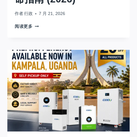
作者
行政
7 月 21, 2026
LIFEPO4
阅读更多
电
池
的
真
正
寿
命
有
多
长?
完
整
的
使
用
寿
命