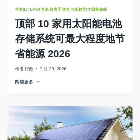
博客
|
LIFEPO4电池
|
锂离子电池
|
市场趋势
|
太阳能储能
顶部 10 家用太阳能电池
存储系统可最大程度地节
省能源 2026
作者
行政
7 月 29, 2026
顶
阅读更多
部
10
家
用
太
阳
能
电
池