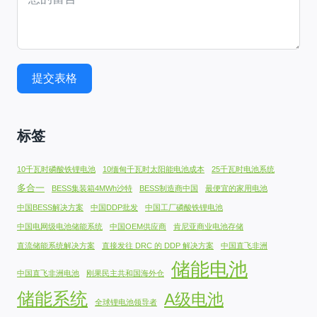
提交表格
标签
10千瓦时磷酸铁锂电池
10缅甸千瓦时太阳能电池成本
25千瓦时电池系统
多合一
BESS集装箱4MWh沙特
BESS制造商中国
最便宜的家用电池
中国BESS解决方案
中国DDP批发
中国工厂磷酸铁锂电池
中国电网级电池储能系统
中国OEM供应商
肯尼亚商业电池存储
直流储能系统解决方案
直接发往 DRC 的 DDP 解决方案
中国直飞非洲
储能电池
中国直飞非洲电池
刚果民主共和国海外仓
储能系统
A级电池
全球锂电池领导者