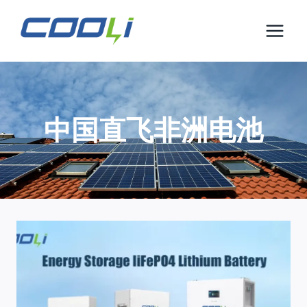
跳
到
内
容
中国直飞非洲电池