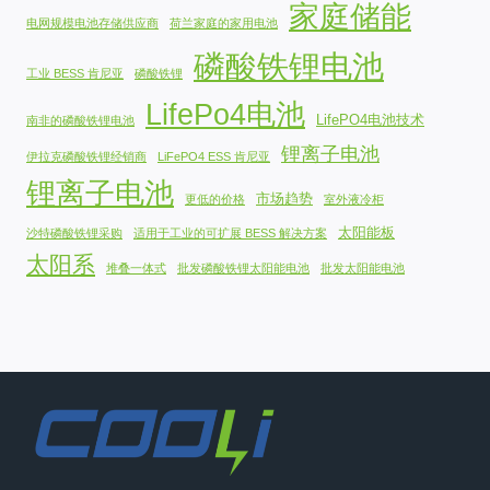
家庭储能
电网规模电池存储供应商
荷兰家庭的家用电池
磷酸铁锂电池
工业 BESS 肯尼亚
磷酸铁锂
LifePo4电池
LifePO4电池技术
南非的磷酸铁锂电池
锂离子电池
伊拉克磷酸铁锂经销商
LiFePO4 ESS 肯尼亚
锂离子电池
市场趋势
更低的价格
室外液冷柜
太阳能板
沙特磷酸铁锂采购
适用于工业的可扩展 BESS 解决方案
太阳系
堆叠一体式
批发磷酸铁锂太阳能电池
批发太阳能电池