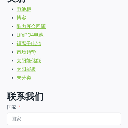
闭
电池柜
中
国
博客
直
酷力展会回顾
飞
非
LifePO4电池
洲
锂离子电池
电
池
市场趋势
批
太阳能储能
量
太阳能板
订
单!
未分类
联系我们
国家