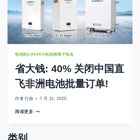
电池柜
|
LIFEPO4电池
|
锂离子电池
省大钱: 40% 关闭中国直
飞非洲电池批量订单!
作者
行政
7 月 31, 2025
省
阅读更多
大
钱:
40%
类别
关