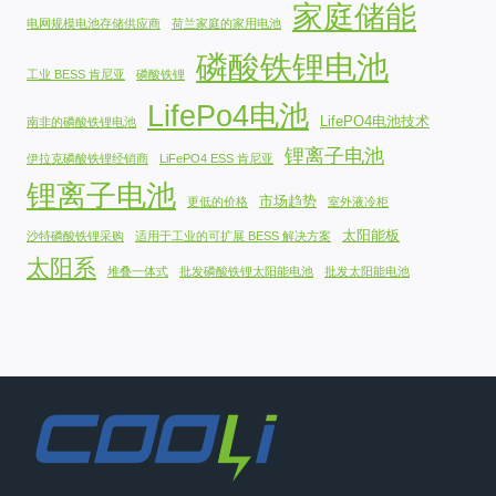
家庭储能
电网规模电池存储供应商
荷兰家庭的家用电池
磷酸铁锂电池
工业 BESS 肯尼亚
磷酸铁锂
LifePo4电池
LifePO4电池技术
南非的磷酸铁锂电池
锂离子电池
伊拉克磷酸铁锂经销商
LiFePO4 ESS 肯尼亚
锂离子电池
市场趋势
更低的价格
室外液冷柜
太阳能板
沙特磷酸铁锂采购
适用于工业的可扩展 BESS 解决方案
太阳系
堆叠一体式
批发磷酸铁锂太阳能电池
批发太阳能电池