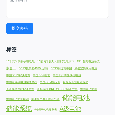
提交表格
标签
10千瓦时磷酸铁锂电池
10缅甸千瓦时太阳能电池成本
25千瓦时电池系统
多合一
BESS集装箱4MWh沙特
BESS制造商中国
最便宜的家用电池
中国BESS解决方案
中国DDP批发
中国工厂磷酸铁锂电池
中国电网级电池储能系统
中国OEM供应商
肯尼亚商业电池存储
直流储能系统解决方案
直接发往 DRC 的 DDP 解决方案
中国直飞非洲
储能电池
中国直飞非洲电池
刚果民主共和国海外仓
储能系统
A级电池
全球锂电池领导者