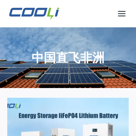
跳
到
内
容
中国直飞非洲