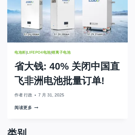
电池柜
|
LIFEPO4电池
|
锂离子电池
省大钱: 40% 关闭中国直
飞非洲电池批量订单!
作者
行政
7 月 31, 2025
省
阅读更多
大
钱:
40%
类别
关