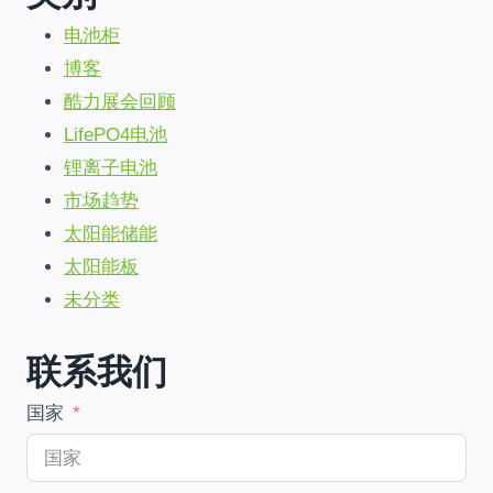
闭
电池柜
中
国
博客
直
酷力展会回顾
飞
非
LifePO4电池
洲
锂离子电池
电
池
市场趋势
批
太阳能储能
量
太阳能板
订
单!
未分类
联系我们
国家