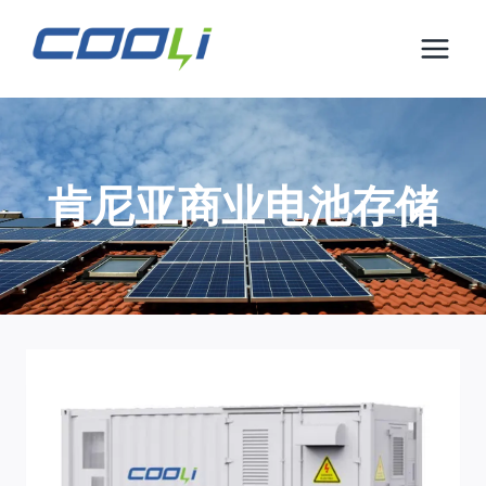
跳
到
内
容
肯尼亚商业电池存储