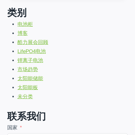
尼
类别
亚:
不
电池柜
可
动
博客
摇
酷力展会回顾
的
10
LifePO4电池
年
锂离子电池
力
量
市场趋势
|
太阳能储能
90%
太阳能板
储
蓄
未分类
联系我们
国家