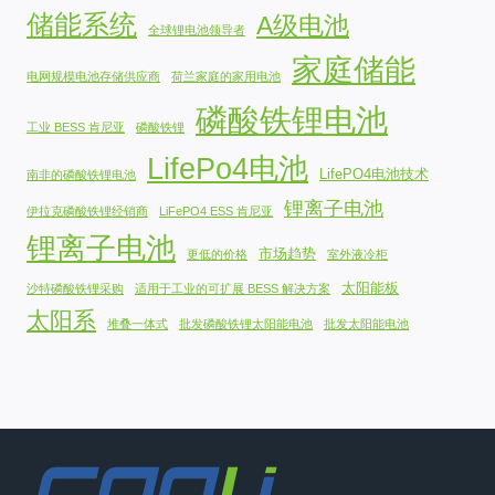
储能系统
A级电池
全球锂电池领导者
家庭储能
电网规模电池存储供应商
荷兰家庭的家用电池
磷酸铁锂电池
工业 BESS 肯尼亚
磷酸铁锂
LifePo4电池
LifePO4电池技术
南非的磷酸铁锂电池
锂离子电池
伊拉克磷酸铁锂经销商
LiFePO4 ESS 肯尼亚
锂离子电池
市场趋势
更低的价格
室外液冷柜
太阳能板
沙特磷酸铁锂采购
适用于工业的可扩展 BESS 解决方案
太阳系
堆叠一体式
批发磷酸铁锂太阳能电池
批发太阳能电池