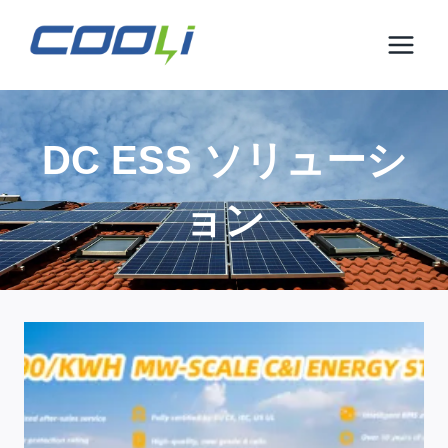
コ
ン
テ
ン
ツ
に
DC ESS ソリューシ
ス
キ
ョン
ッ
プ