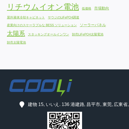
リチウムイオン電池
市場動向
低価格
屋外液体冷却キャビネット
サウジのLiFePO4調達
ソーラーパネル
産業向けのスケーラブルな BESS ソリューション
太陽系
スタッキングオールインワン
卸売LiFePO4太陽電池
卸売太陽電池
建物 15, いいえ. 136 港建路, 昌平市, 東莞, 広東省