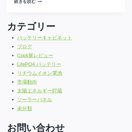
DC
続きを読む
ESS
ソ
リ
カテゴリー
ュ
ー
バッテリーキャビネット
シ
ョ
ブログ
ン:
Cooli展レビュー
AMAZING
$70-
LifePO4 バッテリー
90/KWH
リチウムイオン電池
DEMAND
CHARGE
市場動向
CUTS
!
太陽エネルギー貯蔵
ソーラーパネル
未分類
お問い合わせ