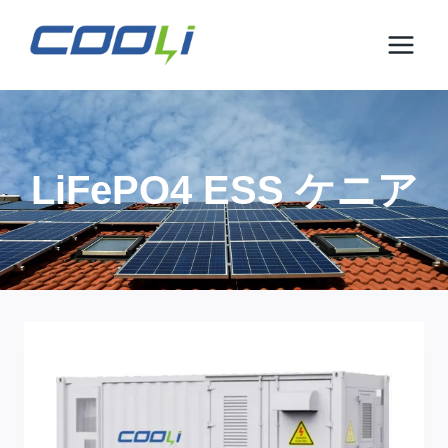
コ
ン
テ
ン
ツ
に
ス
LiFePO4 ESS ケニア
キ
ッ
プ