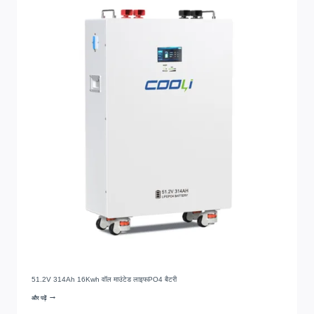
51.2V 314Ah 16Kwh वॉल माउंटेड लाइफPO4 बैटरी
और पढ़ें