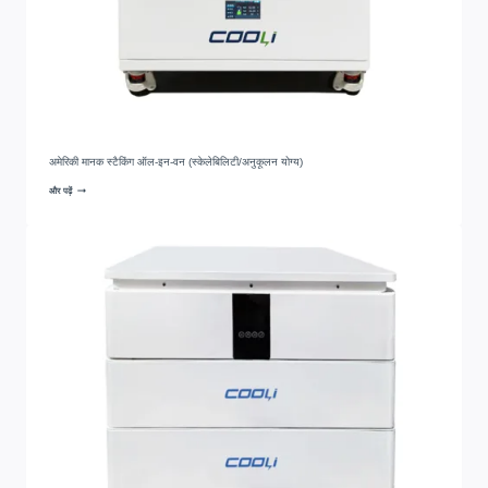
अमेरिकी मानक स्टैकिंग ऑल-इन-वन (स्केलेबिलिटी/अनुकूलन योग्य)
और पढ़ें