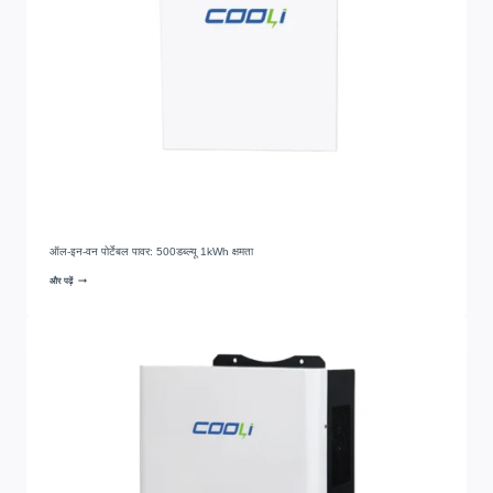
ऑल-इन-वन पोर्टेबल पावर: 500डब्ल्यू 1kWh क्षमता
और पढ़ें