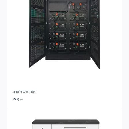
आवासीय ऊर्जा भंडारण
और पढ़ें