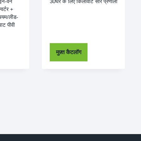
-इन-वन
30घर के लिए किलोवाट सौर प्रणाली
वर्टर +
थियम/लीड-
ाट पीवी
मुफ़्त कैटलॉग