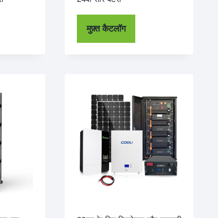
मुफ़्त कैटलॉग