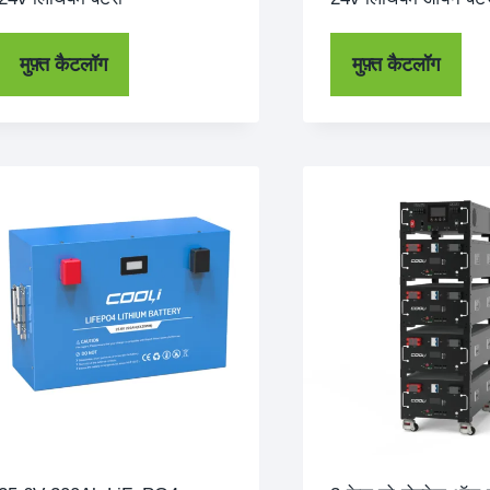
मुफ़्त कैटलॉग
मुफ़्त कैटलॉग