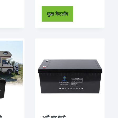
मुफ़्त कैटलॉग
ी
24वी सौर बैटरी