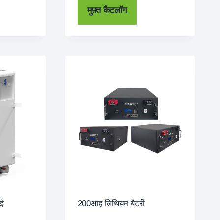
मुफ़्त कैटलॉग
नई
200आह लिथियम बैटरी