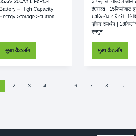
25.6
V 200Ah LiFePO4
3-फेज़ लो-वोल्टेज ऑल
Battery – High Capacity
ईएसएस | 15किलोवाट इन्
Energy Storage Solution
64किलोवाट बैटरी | लि
एसिड समर्थन | 18किलोव
इनपुट
मुफ़्त कैटलॉग
मुफ़्त कैटलॉग
2
3
4
…
6
7
8
→