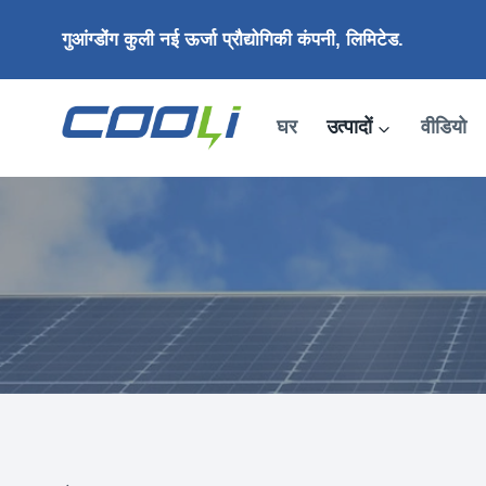
इसे
गुआंग्डोंग कुली नई ऊर्जा प्रौद्योगिकी कंपनी, लिमिटेड.
छोड़कर
सामग्री
पर
घर
उत्पादों
वीडियो
बढ़ने
के
लिए