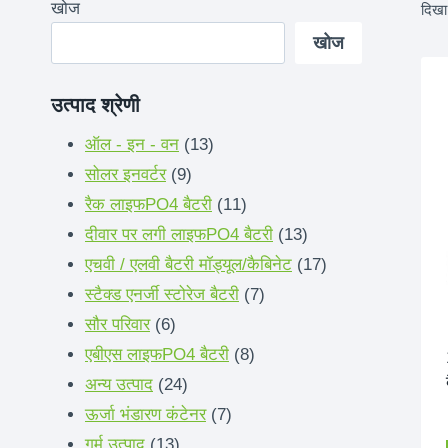
खोज
दिखा
खोज
उत्पाद श्रेणी
13
ऑल - इन - वन
13
9
उत्पादों
सोलर इनवर्टर
9
उत्पादों
11
रैक लाइफPO4 बैटरी
11
उत्पादों
13
दीवार पर लगी लाइफPO4 बैटरी
13
उत्पादों
17
एचवी / एलवी बैटरी मॉड्यूल/कैबिनेट
17
7
उत्पादों
स्टैक्ड एनर्जी स्टोरेज बैटरी
7
6
उत्पादों
सौर परिवार
6
उत्पादों
8
एबीएस लाइफPO4 बैटरी
8
24
उत्पादों
अन्य उत्पाद
24
उत्पादों
7
ऊर्जा भंडारण कंटेनर
7
13
उत्पादों
गर्म उत्पाद
13