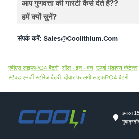
आप गुणवत्ता की गारंटी कैसे देते हैं??
हमें क्यों चुनें?
संपर्क करें:
Sales@coolithium.com
एबीएस लाइफPO4 बैटरी
ऑल - इन - वन
ऊर्जा भंडारण कंटेनर
स्टैक्ड एनर्जी स्टोरेज बैटरी
दीवार पर लगी लाइफPO4 बैटरी
इमारत 15
गुयाङ्ग्डो