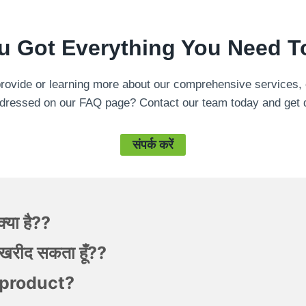
u Got Everything You Need 
 provide or learning more about our comprehensive services
,
ddressed on our FAQ page
?
Contact our team today and get 
संपर्क करें
्या है??
ाँ खरीद सकता हूँ??
e product
?