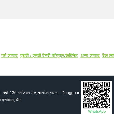
गर्म उत्पाद
एचवी / एलवी बैटरी मॉड्यूल/कैबिनेट
अन्य उत्पाद
रैक ल
, नहीं. 136 गंगजियन रोड, चांगपिंग टाउन, , Dongguan,
ंग प्रोविन्स, चीन