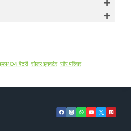
ाइफPO4 बैटरी
सोलर इनवर्टर
सौर परिवार