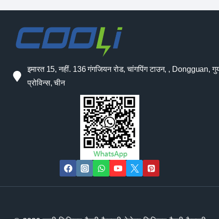
इमारत 15, नहीं. 136 गंगजियन रोड, चांगपिंग टाउन, , Dongguan, गुया
प्रोविन्स, चीन