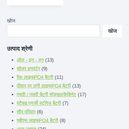
खोज
खोज
उत्पाद श्रेणी
13
ऑल - इन - वन
13
9
उत्पादों
सोलर इनवर्टर
9
उत्पादों
11
रैक लाइफPO4 बैटरी
11
उत्पादों
13
दीवार पर लगी लाइफPO4 बैटरी
13
उत्पादों
17
एचवी / एलवी बैटरी मॉड्यूल/कैबिनेट
17
7
उत्पादों
स्टैक्ड एनर्जी स्टोरेज बैटरी
7
6
उत्पादों
सौर परिवार
6
उत्पादों
8
एबीएस लाइफPO4 बैटरी
8
24
उत्पादों