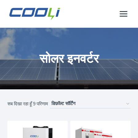
इसे
छोड़कर
सामग्री
पर
बढ़ने
के
लिए
सोलर इनवर्टर
सब दिखा रहा हूँ 9 परिणाम