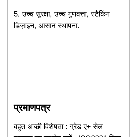
5. उच्च सुरक्षा, उच्च गुणवत्ता, स्टैकिंग
डिज़ाइन, आसान स्थापना.
5. उच्च सुरक्षा और उच्च गुणवत्ता और
स्टैकिंग डिज़ाइन, सौर पैनलों और पर्वतीय
संचार बेस स्टेशन के लिए आसान
इंस्टालेशन、संचार आधार स्टेशन ऊर्जा
भंडारण;
प्रमाणपत्र
बहुत अच्छी विशेषता : ग्रेड ए+ सेल