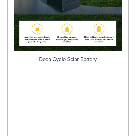
Deep Cycle Solar Battery
बहुत अच्छी विशेषता : ग्रेड ए+ सेल
गुणवत्ता का उपयोग करें . ISO9001 मिला,
ISO14001, ISO45001, आईईसी,
सीई, UN38.3 और MSDS प्रमाणपत्र.
p pwer or
घरेलू ऊर्जा भंडारण और