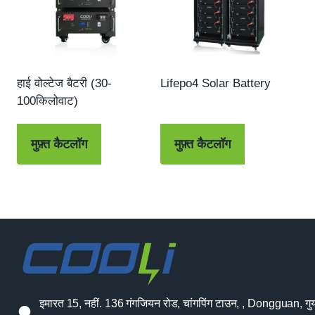
हाई वोल्टेज बैटरी (30-
Lifepo4 Solar Battery
100किलोवाट)
मुफ़्त कैटलॉग
मुफ़्त कैटलॉग
इमारत 15, नहीं. 136 गंगजियन रोड, चांगपिंग टाउन, , Dongguan, गुया