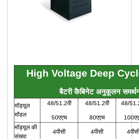
High Voltage Deep Cycl
बैटरी कैबिनेट अनुकूलन समर
48/51.2वी
48/51.2वी
48/51.
मॉड्यूल
मॉडल
50एएच
80एएच
100ए
मॉड्यूल की
4पीसी
4पीसी
4पीस
संख्या