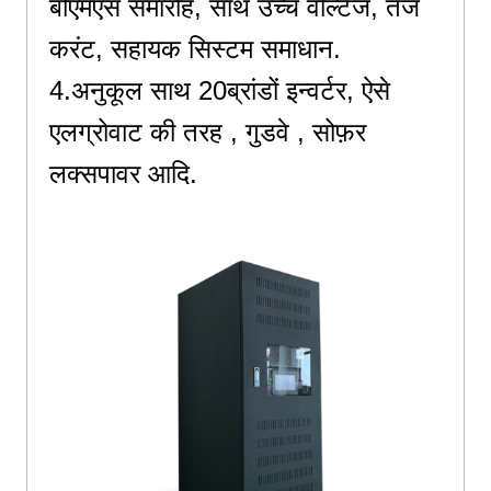
बीएमएस समारोह,
साथ
उच्च वोल्टेज,
तेज
करंट,
सहायक सिस्टम समाधान.
4.अनुकूल
साथ
20ब्रांडों
इन्वर्टर,
ऐसे
एल
ग्रोवाट की तरह ,
गुडवे ,
सोफ़र
लक्सपावर आदि.