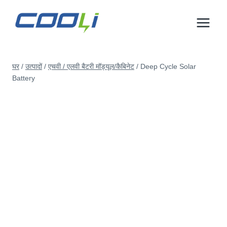
इसे
छोड़कर
सामग्री
पर
बढ़ने
घर
/
उत्पादों
/
एचवी / एलवी बैटरी मॉड्यूल/कैबिनेट
/
Deep Cycle Solar
के
Battery
लिए