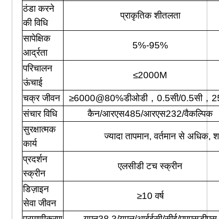
ठंडा करने
प्राकृतिक शीतलता
की विधि
सापेक्षिक
5%-95%
आर्द्रता
परिचालन
≤2000M
ऊंचाई
चक्र जीवन
≥6000@80%डीओडी，0.5सी/0.5सी，
संचार विधि
कैन/आरएस485/आरएस232/वैकल्पिक
सुरक्षात्मक
ज्यादा तापमान, वर्तमान से अधिक, शा
कार्य
प्रदर्शन
एलसीडी टच स्क्रीन
स्क्रीन
डिज़ाइन
≥10 वर्ष
सेवा जीवन
प्रमाणीकरण
यूएन38.3/यूएल/आईईसी/सीई/एमएसडीएस