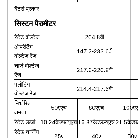
बैटरी प्रकार
सिस्टम पैरामीटर
रेटेड वोल्टेज
204.8वी
ऑपरेटिंग
147.2-233.6वी
वोल्टेज रेंज
चार्ज वोल्टेज
217.6-220.8वी
रेंज
फ्लोटिंग
214.4-217.6वी
वोल्टेज रेंज
निर्धारित
50एएच
80एएच
100ए
क्षमता
रेटेड ऊर्जा
10.24केडब्ल्यूएच
16.37केडब्ल्यूएच
21.5केडब्ल
रेटेड चार्जिंग
25ए
40ए
50ए