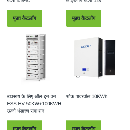
बैटरी कैबिनेट
लाइफपो4 बैटरी 12v
मुफ़्त कैटलॉग
मुफ़्त कैटलॉग
व्यवसाय के लिए ऑल-इन-वन
थोक पावरवॉल 10KWh
ESS HV 50KW+100KWH
ऊर्जा भंडारण समाधान
मुफ़्त कैटलॉग
मुफ़्त कैटलॉग