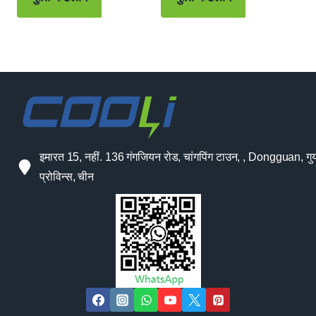
इमारत 15, नहीं. 136 गंगजियन रोड, चांगपिंग टाउन, , Dongguan, गुया
प्रोविन्स, चीन