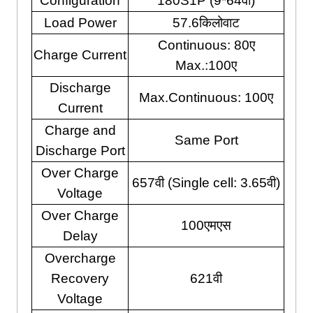
Configuration
180
S1P
(9*64वी)
Load Power
57.6किलोवाट
Continuous
: 80ए
Charge Current
Max.
:100ए
Discharge
Max.Continuous
: 100ए
Current
Charge and
Same Port
Discharge Port
Over Charge
657वी (
Single cell
: 3.65वी)
Voltage
Over Charge
100एमएस
Delay
Overcharge
Recovery
621वी
Voltage