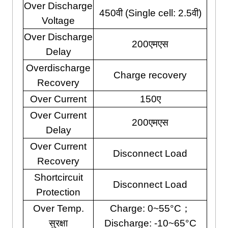
Over Discharge
450वी (
Single cell
: 2.5वी)
Voltage
Over Discharge
200एमएस
Delay
Overdischarge
Charge recovery
Recovery
Over Current
150ए
Over Current
200एमएस
Delay
Over Current
Disconnect Load
Recovery
Shortcircuit
Disconnect Load
Protection
Over Temp
.
Charge
: 0
~55°C
；
सुरक्षा
Discharge
: -10
~65°C