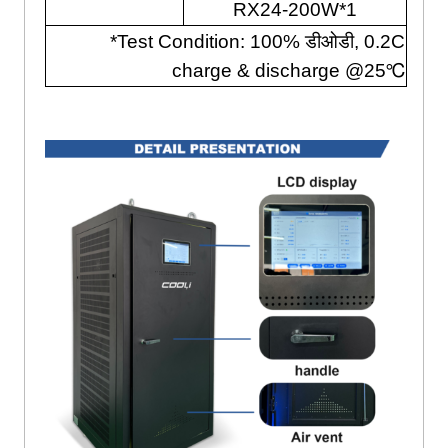
RX24-200W*1
*
Test Condition
: 100% डीओडी, 0.2
C
charge
&
discharge @25℃