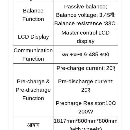
Passive balance
;
Balance
Balance voltage
: 3.45वी;
Function
Balance resistance
:33
Ω
.
Master control LCD
LCD Display
display
Communication
कर सकना & 485 रुपये
Function
Pre-charge current
: 20ए
Pre-charge
&
Pre-discharge current
:
Pre-discharge
20ए
Function
Precharge Resistor
:10
Ω
200W
1817
mm*800mm*800mm
आयाम
(
with wheels
)