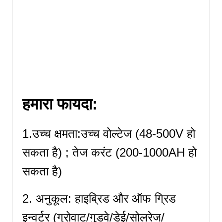
station
、संचार आधार स्टेशन ऊर्जा
भंडारण;
backup power or
घरेलू ऊर्जा भंडारण
और औद्योगिक ऊर्जा भंडारण.
हमारा फायदा:
1.उच्च क्षमता:उच्च वोल्टेज (48-500V हो
सकता है) ; तेज करंट (200-1000AH हो
सकता है)
2. अनुकूल: हाइब्रिड और ऑफ ग्रिड
इन्वर्टर (ग्रोवाट/गुडवे/डेई/सोलरेज/