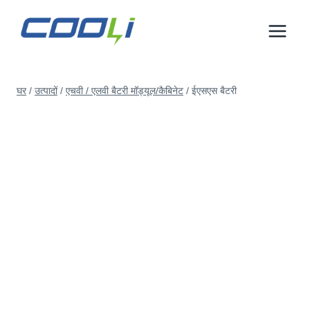
इसे
छोड़कर
सामग्री
पर
बढ़ने
घर
/
उत्पादों
/
एचवी / एलवी बैटरी मॉड्यूल/कैबिनेट
/
ईएसएस बैटरी
के
लिए