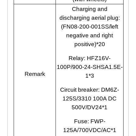
Charging and
discharging aerial plug
:
(
FN08-200-001SS/left
negative and right
positive
)*20
Relay
:
HFZ16V-
100P/900-24-SHSA1.5E-
Remark
1*3
Circuit breaker
:
DM6Z-
125S/3310 100A DC
500V/DV24*1
Fuse
:
FWP-
125A/700VDC/AC*1